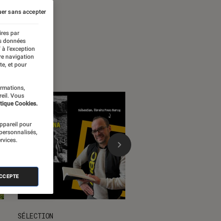
er sans accepter
ires par
es données
 à l’exception
re navigation
te, et pour
ormations,
reil. Vous
tique Cookies.
appareil pour
 personnalisés,
rvices.
ACCEPTE
SÉLECTION
SÉLECTION