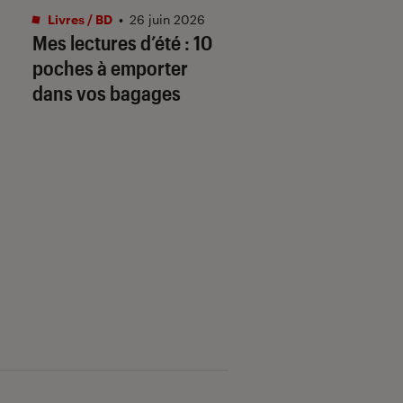
Livres / BD
•
26 juin 2026
Livres / BD
•
04 mai.
Mes lectures d’été : 10
Prépas scientifiq
poches à emporter
(CPGE) 2026-2027
dans vos bagages
« Les arcanes de l
création » au
programme frança
philo