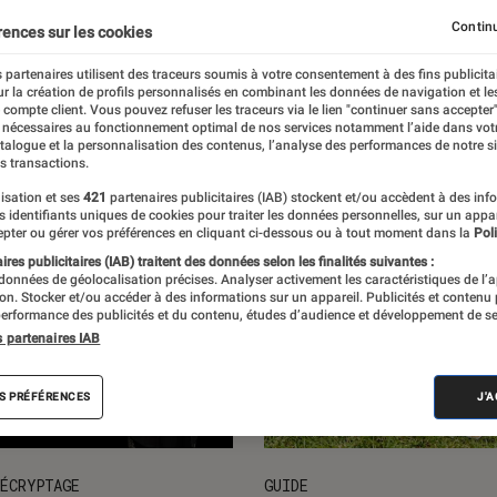
ction
Loisirs & vie pratique
Manga
Continu
rences sur les cookies
 partenaires utilisent des traceurs soumis à votre consentement à des fins publicita
r la création de profils personnalisés en combinant les données de navigation et l
e compte client. Vous pouvez refuser les traceurs via le lien "continuer sans accepter"
 nécessaires au fonctionnement optimal de nos services notamment l’aide dans vot
atalogue et la personnalisation des contenus, l’analyse des performances de notre si
s transactions.
isation et ses
421
partenaires publicitaires (IAB) stockent et/ou accèdent à des inf
es identifiants uniques de cookies pour traiter les données personnelles, sur un appa
pter ou gérer vos préférences en cliquant ci-dessous ou à tout moment dans la
Poli
res publicitaires (IAB) traitent des données selon les finalités suivantes :
 données de géolocalisation précises. Analyser activement les caractéristiques de l’
tion. Stocker et/ou accéder à des informations sur un appareil. Publicités et contenu
erformance des publicités et du contenu, études d’audience et développement de se
s partenaires IAB
S PRÉFÉRENCES
J'
ÉCRYPTAGE
GUIDE