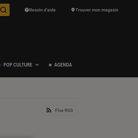
Besoin d’aide
Trouver mon magasin
Des suggestions de produits vont vous être proposées pendant vo
POP CULTURE
AGENDA
Flux RSS