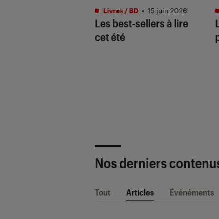
s / BD
•
04 mai. 2026
Livres / BD
•
15 juin 2026
savoir sur la saga
Les best-sellers à lire
ampus et ses spin-
cet été
Nos derniers contenu
Tout
Articles
Événéments