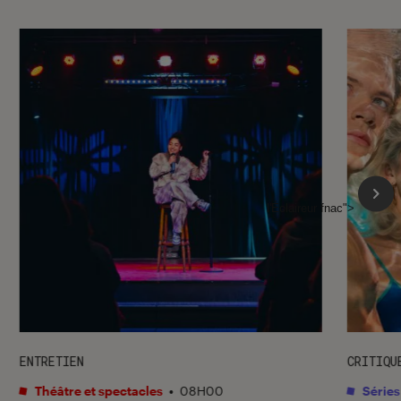
l'Éclaireur fnac">
ENTRETIEN
CRITIQU
Théâtre et spectacles
•
08H00
Séries