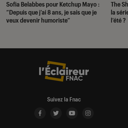
Sofia Belabbes pour
Ketchup Mayo
:
The S
“Depuis que j’ai 8 ans, je sais que je
la sér
veux devenir humoriste”
l’été ?
Suivez la Fnac