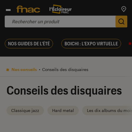
Trouv
De
NOS GUIDES DE L'ÉTÉ
BOICHI : L'EXPO VIRTUELLE
Nos conseils
Conseils des disquaires
Conseils des disquaires
Classique jazz
Hard metal
Les dix albums du moi