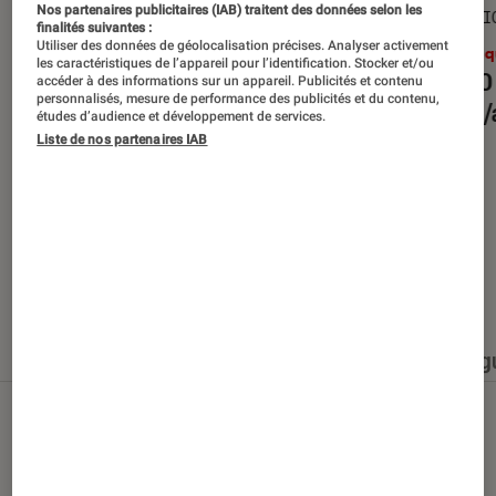
Nos partenaires publicitaires (IAB) traitent des données selon les
SÉLECTION
SÉLECTI
finalités suivantes :
Utiliser des données de géolocalisation précises. Analyser activement
Musique
•
30 juin 2026
Musiq
les caractéristiques de l’appareil pour l’identification. Stocker et/ou
Les 10 albums des mois de
Les 10
accéder à des informations sur un appareil. Publicités et contenu
personnalisés, mesure de performance des publicités et du contenu,
juillet/août 2026
juille
études d’audience et développement de services.
Liste de nos partenaires IAB
Nos derniers contenus
Tout
Articles
Événéments
Sélections et g