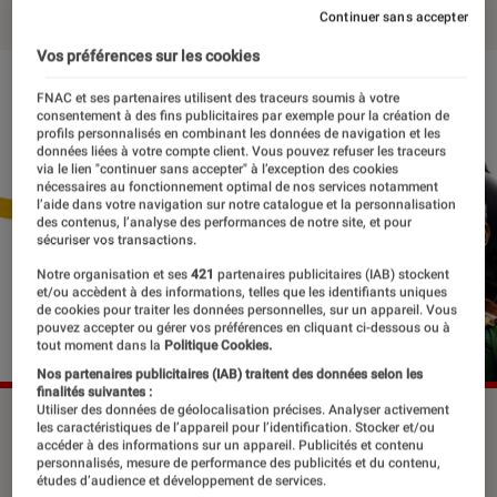
Continuer sans accepter
Vos préférences sur les cookies
FNAC et ses partenaires utilisent des traceurs soumis à votre
consentement à des fins publicitaires par exemple pour la création de
profils personnalisés en combinant les données de navigation et les
données liées à votre compte client. Vous pouvez refuser les traceurs
via le lien "continuer sans accepter" à l’exception des cookies
nécessaires au fonctionnement optimal de nos services notamment
l’aide dans votre navigation sur notre catalogue et la personnalisation
des contenus, l’analyse des performances de notre site, et pour
sécuriser vos transactions.
Notre organisation et ses
421
partenaires publicitaires (IAB) stockent
et/ou accèdent à des informations, telles que les identifiants uniques
de cookies pour traiter les données personnelles, sur un appareil. Vous
pouvez accepter ou gérer vos préférences en cliquant ci-dessous ou à
tout moment dans la
Politique Cookies.
Nos partenaires publicitaires (IAB) traitent des données selon les
finalités suivantes :
Utiliser des données de géolocalisation précises. Analyser activement
les caractéristiques de l’appareil pour l’identification. Stocker et/ou
accéder à des informations sur un appareil. Publicités et contenu
Il y a 10 ans, on inaugurait la plus
personnalisés, mesure de performance des publicités et du contenu,
études d’audience et développement de services.
haute tour du monde à Dubaï, la Burj