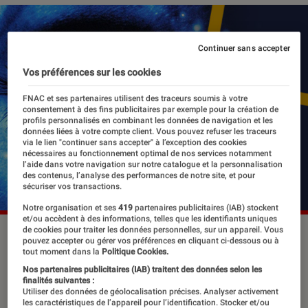
Continuer sans accepter
Vos préférences sur les cookies
FNAC et ses partenaires utilisent des traceurs soumis à votre
consentement à des fins publicitaires par exemple pour la création de
profils personnalisés en combinant les données de navigation et les
données liées à votre compte client. Vous pouvez refuser les traceurs
via le lien "continuer sans accepter" à l’exception des cookies
nécessaires au fonctionnement optimal de nos services notamment
l’aide dans votre navigation sur notre catalogue et la personnalisation
des contenus, l’analyse des performances de notre site, et pour
sécuriser vos transactions.
Notre organisation et ses
419
partenaires publicitaires (IAB) stockent
et/ou accèdent à des informations, telles que les identifiants uniques
de cookies pour traiter les données personnelles, sur un appareil. Vous
pouvez accepter ou gérer vos préférences en cliquant ci-dessous ou à
tout moment dans la
Politique Cookies.
Il y a 10 ans, Obama recevait le prix
Nos partenaires publicitaires (IAB) traitent des données selon les
Nobel de la paix, tandis qu’on jouait
finalités suivantes :
Utiliser des données de géolocalisation précises. Analyser activement
les emos à capuche en écoutant
les caractéristiques de l’appareil pour l’identification. Stocker et/ou