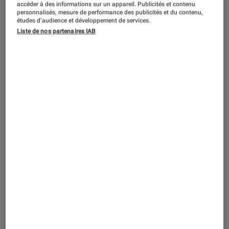
accéder à des informations sur un appareil. Publicités et contenu
J’aimerais tellement de Jena Lee. Mais
personnalisés, mesure de performance des publicités et du contenu,
études d’audience et développement de services.
surtout, il y a dix ans, à la Fnac, on
Liste de nos partenaires IAB
était déjà accro au cinéma. Alors,
chaque mois, on vous propose de
remonter le temps pour vous parler
d’un film emblématique sorti en
2009… Au mois près s’il vous plaît ! Et
en décembre, c’est Avatar qui est à
l’honneur.
James Cameron,
tout en records
Un budget de 387
millions de dollars,