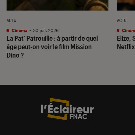
ACTU
ACTU
Cinéma
•
30 juil. 2026
Ciném
La Pat’ Patrouille
: à partir de quel
Elize,
âge peut-on voir le film
Mission
Netflix
Dino
?