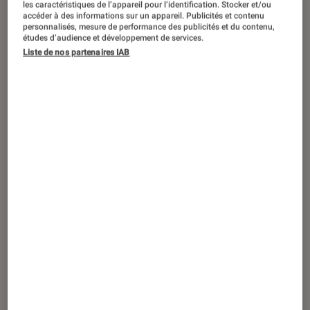
les caractéristiques de l’appareil pour l’identification. Stocker et/ou
rôles. Après Le chant du loup, Celle
accéder à des informations sur un appareil. Publicités et contenu
personnalisés, mesure de performance des publicités et du contenu,
que vous croyez, et Mon inconnue, le
études d’audience et développement de services.
voilà de nouveau sur grand écran dans
Liste de nos partenaires IAB
le dernier film de Cédric Klapisch,
Deux moi. Souvent drôle, parfois
touchant, le jeune acteur n’a pas fini
de nous montrer toute la palette de
ses talents !
Mettre le pied à l’étrier
Pas facile de reconnaître
François Civil
derrière
les larges lunettes et l’imposante mèche de son
personnage dans
Bus Palladium
. Pourtant, c’est
bien lui en 2010 qui joue les rock stars en