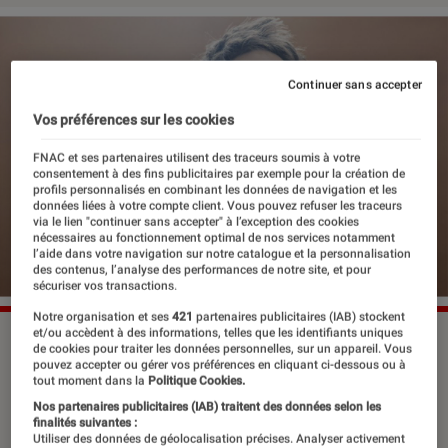
Continuer sans accepter
Vos préférences sur les cookies
FNAC et ses partenaires utilisent des traceurs soumis à votre
consentement à des fins publicitaires par exemple pour la création de
profils personnalisés en combinant les données de navigation et les
données liées à votre compte client. Vous pouvez refuser les traceurs
via le lien "continuer sans accepter" à l’exception des cookies
nécessaires au fonctionnement optimal de nos services notamment
l’aide dans votre navigation sur notre catalogue et la personnalisation
des contenus, l’analyse des performances de notre site, et pour
sécuriser vos transactions.
Notre organisation et ses
421
partenaires publicitaires (IAB) stockent
et/ou accèdent à des informations, telles que les identifiants uniques
de cookies pour traiter les données personnelles, sur un appareil. Vous
pouvez accepter ou gérer vos préférences en cliquant ci-dessous ou à
À l’affiche de quatre films cette année,
tout moment dans la
Politique Cookies.
François Civil semble avoir
Nos partenaires publicitaires (IAB) traitent des données selon les
finalités suivantes :
définitivement délaissé les seconds
Utiliser des données de géolocalisation précises. Analyser activement