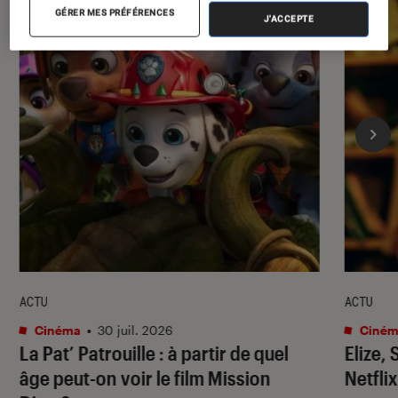
GÉRER MES PRÉFÉRENCES
J'ACCEPTE
ACTU
ACTU
Cinéma
•
30 juil. 2026
Ciném
La Pat’ Patrouille
: à partir de quel
Elize,
âge peut-on voir le film
Mission
Netflix