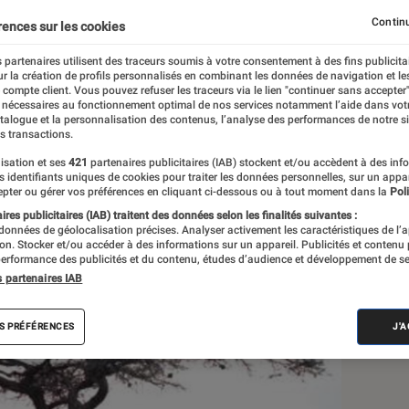
nt personnel
Continu
rences sur les cookies
 partenaires utilisent des traceurs soumis à votre consentement à des fins publicita
r la création de profils personnalisés en combinant les données de navigation et l
e compte client. Vous pouvez refuser les traceurs via le lien "continuer sans accepter"
 nécessaires au fonctionnement optimal de nos services notamment l’aide dans vot
atalogue et la personnalisation des contenus, l’analyse des performances de notre si
s transactions.
isation et ses
421
partenaires publicitaires (IAB) stockent et/ou accèdent à des inf
Sél
es identifiants uniques de cookies pour traiter les données personnelles, sur un appa
pter ou gérer vos préférences en cliquant ci-dessous ou à tout moment dans la
Poli
res publicitaires (IAB) traitent des données selon les finalités suivantes :
 données de géolocalisation précises. Analyser activement les caractéristiques de l’
tion. Stocker et/ou accéder à des informations sur un appareil. Publicités et contenu
erformance des publicités et du contenu, études d’audience et développement de se
s partenaires IAB
S PRÉFÉRENCES
J'