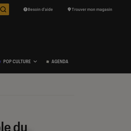
Besoin d’aide
Trouver mon magasin
Des suggestions de produits vont vous être proposées pendant vo
POP CULTURE
AGENDA
le du