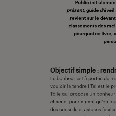
Introduction
Publié initialemen
présent
, guide d’éveil
revient sur le devant
classements des meill
pourquoi ce livre, 
perso
Objectif simple : ren
Le bonheur est à portée de mai
vouloir la tendre ! Tel est le p
Tolle
qui propose un bonheur 
chacun, pour autant qu’on joue
des conseils et astuces faciles