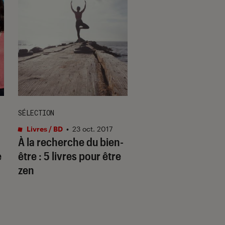
SÉLECTION
GUIDE
Livres / BD
•
23 oct. 2017
Livres / BD
•
07 déc. 
À la recherche du bien-
[Dossier Livres]
e
être : 5 livres pour être
Nouvelle année :
zen
objectif bien-être