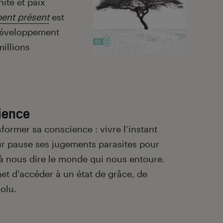
ité et paix
ent présent
est
développement
illions
ience
nsformer sa conscience : vivre l’instant
sur pause ses jugements parasites pour
 à nous dire le monde qui nous entoure.
t d’accéder à un état de grâce, de
solu.