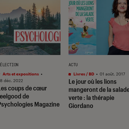
ÉLECTION
ACTU
Arts et expositions
•
Livres / BD
•
01 août. 2017
Le jour où les lions
8 déc. 2022
Les coups de cœur
mangeront de la salad
feelgood de
verte : la thérapie
Psychologies Magazine
Giordano