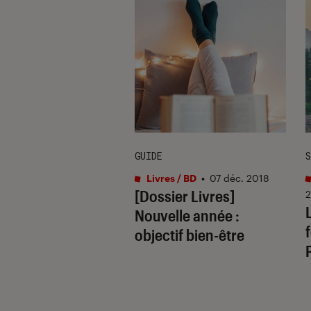
ION
GUIDE
S
s / BD
•
23 oct. 2017
Livres / BD
•
07 déc. 2018
recherche du bien-
[Dossier Livres]
2
 5 livres pour être
Nouvelle année :
objectif bien-être