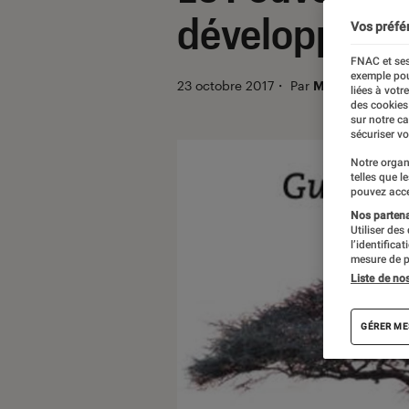
développeme
Vos préfé
FNAC et ses
exemple pou
23 octobre 2017
・
Par
Mathilde1
liées à votr
des cookies
sur notre c
sécuriser vo
Notre organ
telles que l
pouvez acce
Nos partenai
Utiliser des
l’identifica
mesure de p
Liste de no
GÉRER ME