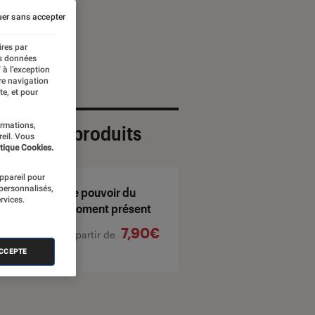
er sans accepter
ires par
es données
 à l’exception
re navigation
te, et pour
ormations,
ection de produits
reil. Vous
tique Cookies.
appareil pour
 personnalisés,
Le pouvoir du
rvices.
moment présent
7,90€
À partir de
ACCEPTE