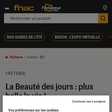
Trouv
De
NOS GUIDES DE L'ÉTÉ
BOICHI : L'EXPO VIRTUELLE
Culture
Livres / BD
CRITIQUE
La Beauté des jours : plus
belle la vie !
Continuer sans accepter
21 août 2017
・
Par
Melanie C.
Vos préférences sur les cookies