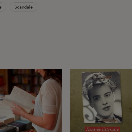
e
Scandale