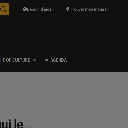
Besoin d’aide
Trouver mon magasin
Des suggestions de produits vont vous être proposées pendant vo
POP CULTURE
AGENDA
ui le