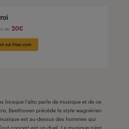
froi
20€
tir de
oir sur Fnac.com
 lorsque l’alto parle de musique et de ce
stre, Beethoven précède le style wagnérien
 musique est au-dessus des hommes qui
Tout concert est un duel. La musique n’est