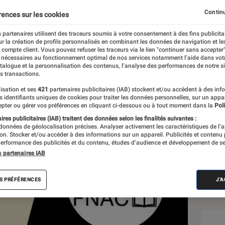
ive…
Continu
rences sur les cookies
 partenaires utilisent des traceurs soumis à votre consentement à des fins publicita
r la création de profils personnalisés en combinant les données de navigation et l
re
e compte client. Vous pouvez refuser les traceurs via le lien "continuer sans accepter"
 nécessaires au fonctionnement optimal de nos services notamment l’aide dans vot
atalogue et la personnalisation des contenus, l’analyse des performances de notre si
s transactions.
isation et ses
421
partenaires publicitaires (IAB) stockent et/ou accèdent à des inf
Sél
es identifiants uniques de cookies pour traiter les données personnelles, sur un appa
pter ou gérer vos préférences en cliquant ci-dessous ou à tout moment dans la
Poli
res publicitaires (IAB) traitent des données selon les finalités suivantes :
 données de géolocalisation précises. Analyser activement les caractéristiques de l’
tion. Stocker et/ou accéder à des informations sur un appareil. Publicités et contenu
erformance des publicités et du contenu, études d’audience et développement de se
s partenaires IAB
S PRÉFÉRENCES
J'