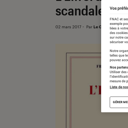
scandale arr
Vos préfé
FNAC et ses
exemple pou
02 mars 2017
・
Par
Le Cercle Littérai
liées à votr
des cookies
sur notre c
sécuriser vo
Notre organ
telles que l
pouvez acce
Nos partenai
Utiliser des
l’identifica
mesure de p
Liste de no
GÉRER ME