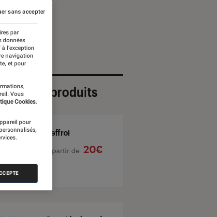
er sans accepter
ires par
es données
 à l’exception
re navigation
te, et pour
ormations,
ection de produits
reil. Vous
tique Cookies.
appareil pour
 personnalisés,
L'effroi
rvices.
20€
À partir de
ACCEPTE