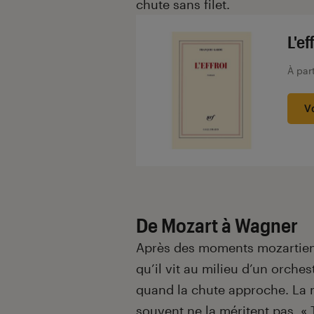
chute sans filet.
L'ef
À par
V
De Mozart à Wagner
Après des moments mozartiens
qu’il vit au milieu d’un orche
quand la chute approche. La
souvent ne la méritent pas. « 