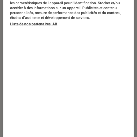
SÉLECTION
les caractéristiques de l’appareil pour l’identification. Stocker et/ou
accéder à des informations sur un appareil. Publicités et contenu
Livres / BD
•
06 août. 2026
personnalisés, mesure de performance des publicités et du contenu,
études d’audience et développement de services.
Bédéthèque idéale : le top des Héros
Liste de nos partenaires IAB