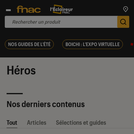
Trouv
De
NOS GUIDES DE L'ÉTÉ
BOICHI : L'EXPO VIRTUELLE
Héros
Nos derniers contenus
Tout
Articles
Sélections et guides