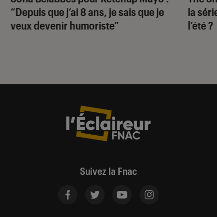
“Depuis que j’ai 8 ans, je sais que je
la sér
veux devenir humoriste”
l’été ?
Suivez la Fnac