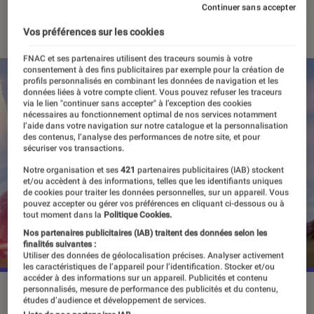
Continuer sans accepter
06 juin 2022
・
Par
Alexandre Manceau
Vos préférences sur les cookies
FNAC et ses partenaires utilisent des traceurs soumis à votre
consentement à des fins publicitaires par exemple pour la création de
profils personnalisés en combinant les données de navigation et les
données liées à votre compte client. Vous pouvez refuser les traceurs
via le lien "continuer sans accepter" à l’exception des cookies
nécessaires au fonctionnement optimal de nos services notamment
l’aide dans votre navigation sur notre catalogue et la personnalisation
des contenus, l’analyse des performances de notre site, et pour
sécuriser vos transactions.
Notre organisation et ses
421
partenaires publicitaires (IAB) stockent
et/ou accèdent à des informations, telles que les identifiants uniques
de cookies pour traiter les données personnelles, sur un appareil. Vous
pouvez accepter ou gérer vos préférences en cliquant ci-dessous ou à
tout moment dans la
Politique Cookies.
Nos partenaires publicitaires (IAB) traitent des données selon les
finalités suivantes :
Utiliser des données de géolocalisation précises. Analyser activement
les caractéristiques de l’appareil pour l’identification. Stocker et/ou
accéder à des informations sur un appareil. Publicités et contenu
personnalisés, mesure de performance des publicités et du contenu,
Le célèbre Seigneur Sith sera l'un des premiers skins à ne
études d’audience et développement de services.
pas louper dans la saison 3 du Chapitre 3.
©Epic Games