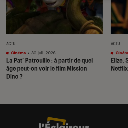
ACTU
ACTU
Cinéma
•
30 juil. 2026
Ciném
La Pat’ Patrouille
: à partir de quel
Elize,
âge peut-on voir le film
Mission
Netflix
Dino
?