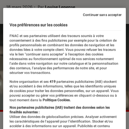
18 mars 2026
・
Par
Louise Lepense
Continuer sans accepter
Vos préférences sur les cookies
FNAC et ses partenaires utilisent des traceurs soumis à votre
consentement à des fins publicitaires par exemple pour la création de
profils personnalisés en combinant les données de navigation et les
données liées à votre compte client. Vous pouvez refuser les traceurs
via le lien "continuer sans accepter" à l’exception des cookies
nécessaires au fonctionnement optimal de nos services notamment
l’aide dans votre navigation sur notre catalogue et la personnalisation
des contenus, l’analyse des performances de notre site, et pour
sécuriser vos transactions.
Notre organisation et ses
419
partenaires publicitaires (IAB) stockent
et/ou accèdent à des informations, telles que les identifiants uniques
de cookies pour traiter les données personnelles, sur un appareil. Vous
pouvez accepter ou gérer vos préférences en cliquant ci-dessous ou à
tout moment dans la
Politique Cookies.
Nos partenaires publicitaires (IAB) traitent des données selon les
finalités suivantes :
Utiliser des données de géolocalisation précises. Analyser activement
“Les rayons et les ombres”, le 18 mars 2026 au cinéma.
les caractéristiques de l’appareil pour l’identification. Stocker et/ou
©France 3 Cinéma/Gaumont/Curiosa Films/Waiting for
accéder à des informations sur un appareil. Publicités et contenu