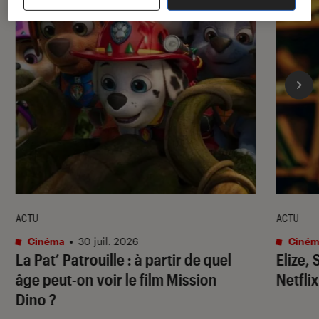
ACTU
ACTU
Cinéma
•
30 juil. 2026
Ciném
La Pat’ Patrouille
: à partir de quel
Elize,
âge peut-on voir le film
Mission
Netflix
Dino
?