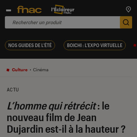
Trouv
De
NOS GUIDES DE L'ÉTÉ
BOICHI : L'EXPO VIRTUELLE
Culture
Cinéma
ACTU
L’homme qui rétrécit
: le
nouveau film de Jean
Dujardin est-il à la hauteur ?