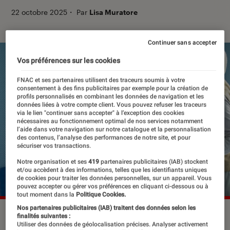
22 octobre 2025
・
Par
Lisa Muratore
Continuer sans accepter
Vos préférences sur les cookies
FNAC et ses partenaires utilisent des traceurs soumis à votre
consentement à des fins publicitaires par exemple pour la création de
profils personnalisés en combinant les données de navigation et les
données liées à votre compte client. Vous pouvez refuser les traceurs
via le lien "continuer sans accepter" à l’exception des cookies
nécessaires au fonctionnement optimal de nos services notamment
l’aide dans votre navigation sur notre catalogue et la personnalisation
des contenus, l’analyse des performances de notre site, et pour
sécuriser vos transactions.
Notre organisation et ses
419
partenaires publicitaires (IAB) stockent
et/ou accèdent à des informations, telles que les identifiants uniques
de cookies pour traiter les données personnelles, sur un appareil. Vous
pouvez accepter ou gérer vos préférences en cliquant ci-dessous ou à
tout moment dans la
Politique Cookies.
Nos partenaires publicitaires (IAB) traitent des données selon les
Jean Dujardin dans “L'homme qui rétrécit”, en salle le 22
finalités suivantes :
Utiliser des données de géolocalisation précises. Analyser activement
octobre 2025.
©Universal Pictures