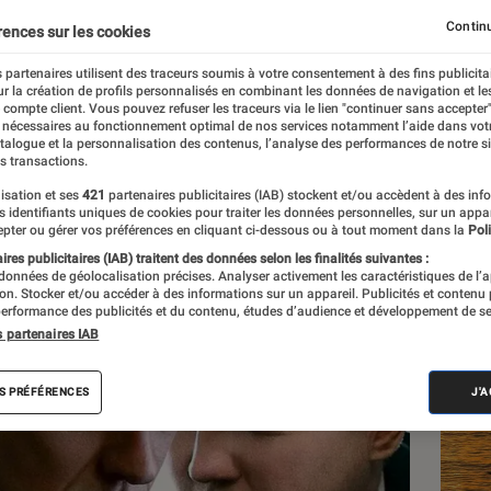
mpoli ?
Continu
rences sur les cookies
 partenaires utilisent des traceurs soumis à votre consentement à des fins publicita
r la création de profils personnalisés en combinant les données de navigation et l
e compte client. Vous pouvez refuser les traceurs via le lien "continuer sans accepter"
 nécessaires au fonctionnement optimal de nos services notamment l’aide dans vot
atalogue et la personnalisation des contenus, l’analyse des performances de notre si
s transactions.
isation et ses
421
partenaires publicitaires (IAB) stockent et/ou accèdent à des inf
Les
es identifiants uniques de cookies pour traiter les données personnelles, sur un appa
pter ou gérer vos préférences en cliquant ci-dessous ou à tout moment dans la
Poli
res publicitaires (IAB) traitent des données selon les finalités suivantes :
 données de géolocalisation précises. Analyser activement les caractéristiques de l’
tion. Stocker et/ou accéder à des informations sur un appareil. Publicités et contenu
erformance des publicités et du contenu, études d’audience et développement de se
s partenaires IAB
S PRÉFÉRENCES
J'