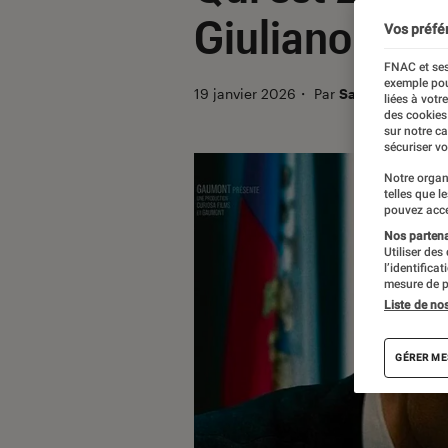
Giuliano da E
Vos préfé
FNAC et ses
exemple pou
19 janvier 2026
・
Par
Sarah Dupont
liées à votr
des cookies
sur notre c
sécuriser vo
Notre organ
telles que l
pouvez acce
Nos partenai
Utiliser des
l’identifica
mesure de p
Liste de no
GÉRER ME