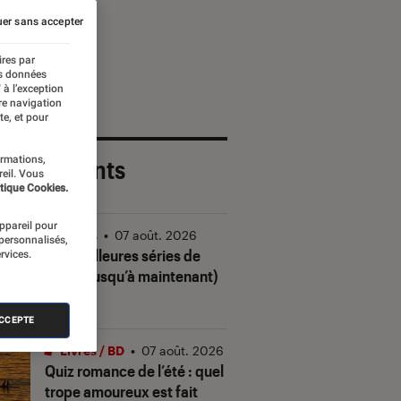
er sans accepter
ires par
es données
 à l’exception
re navigation
te, et pour
ormations,
 plus récents
reil. Vous
tique Cookies.
appareil pour
Séries
•
07 août. 2026
 personnalisés,
Les meilleures séries de
rvices.
2026 (jusqu’à maintenant)
ACCEPTE
Livres / BD
•
07 août. 2026
Quiz romance de l’été : quel
trope amoureux est fait