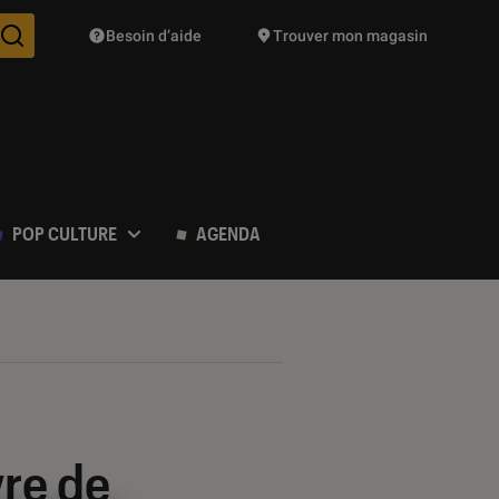
Besoin d’aide
Trouver mon magasin
Des suggestions de produits vont vous être proposées pendant vo
POP CULTURE
AGENDA
vre de