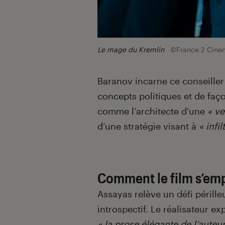
Le mage du Kremlin
©France 2 Cine
Baranov incarne ce conseiller
concepts politiques et de faç
comme l’architecte d’une
« ve
d’une stratégie visant à
« infil
Comment le film s’empa
Assayas relève un défi périlleu
introspectif. Le réalisateur ex
« la prose élégante de l’auteu