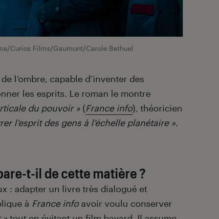
ma/Curios Films/Gaumont/Carole Bethuel
 de l’ombre, capable d’inventer des
onner les esprits. Le roman le montre
rticale du pouvoir »
(
France info
), théoricien
trer l’esprit des gens à l’échelle planétaire »
.
re-t-il de cette matière ?
x : adapter un livre très dialogué et
plique à
France info
avoir voulu conserver
r »
tout en évitant un film bavard. Il assume