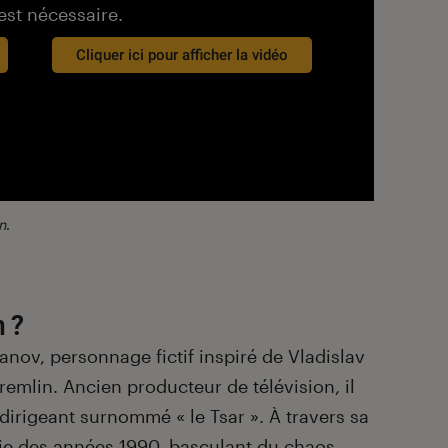
est nécessaire.
Cliquer ici pour afficher la vidéo
n
.
n ?
anov, personnage fictif inspiré de Vladislav
emlin. Ancien producteur de télévision, il
dirigeant surnommé « le Tsar ». À travers sa
sie des années 1990, basculant du chaos