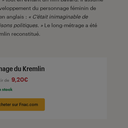
développement du personnage féminin de
 en anglais :
« C’était inimaginable de
sons politiques. »
Le long-métrage a été
mlin reconstitué.
mage du Kremlin
9,20€
tir de
n stock
cheter sur Fnac.com