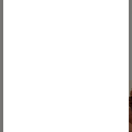
Arsène Lupin
Emily in Paris
Netflix
Paris
Dernièrement dans Décryptage
Séries