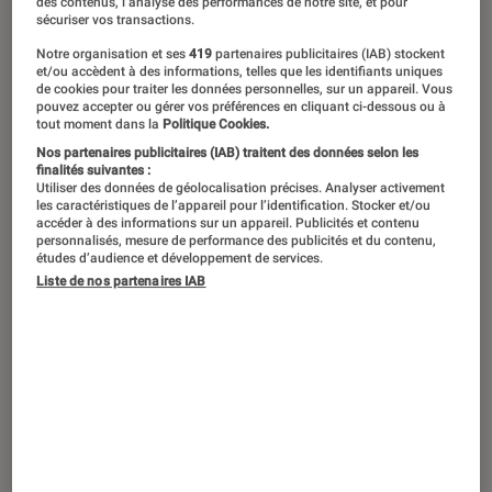
des contenus, l’analyse des performances de notre site, et pour
sécuriser vos transactions.
Paris est devenue le terrain de jeu
Notre organisation et ses
419
partenaires publicitaires (IAB) stockent
et/ou accèdent à des informations, telles que les identifiants uniques
préféré des séries à gros budget. Elles
de cookies pour traiter les données personnelles, sur un appareil. Vous
en livrent une version ultraglamour,
pouvez accepter ou gérer vos préférences en cliquant ci-dessous ou à
tout moment dans la
Politique Cookies.
bien loin du quotidien des vrais
Nos partenaires publicitaires (IAB) traitent des données selon les
finalités suivantes :
Parisiens.
Utiliser des données de géolocalisation précises. Analyser activement
les caractéristiques de l’appareil pour l’identification. Stocker et/ou
accéder à des informations sur un appareil. Publicités et contenu
personnalisés, mesure de performance des publicités et du contenu,
Introduction
études d’audience et développement de services.
Lors de la cinquième saison d’
Emily in Paris
,
Liste de nos partenaires IAB
notre naïve héroïne change de ville pour
poursuivre sa vie à Rome. Néanmoins, son
histoire a permis à des dizaines de millions de
spectateurs à l’étranger de découvrir
la capitale
française
en majesté. Mais aussi, il faut le dire,
de façon légèrement décalée par rapport à la