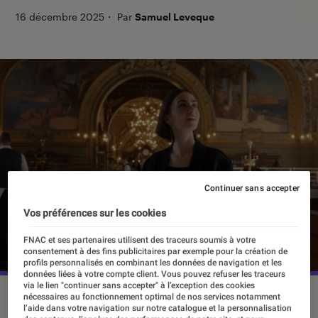
16 décembre 2025
・
Par
Samuel Leveque
Continuer sans accepter
Vos préférences sur les cookies
FNAC et ses partenaires utilisent des traceurs soumis à votre
consentement à des fins publicitaires par exemple pour la création de
profils personnalisés en combinant les données de navigation et les
données liées à votre compte client. Vous pouvez refuser les traceurs
via le lien "continuer sans accepter" à l’exception des cookies
Lily Collins dans “Emily In Paris”.
©Netflix
nécessaires au fonctionnement optimal de nos services notamment
l’aide dans votre navigation sur notre catalogue et la personnalisation