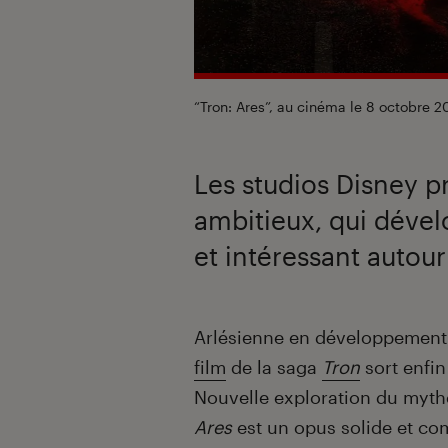
“Tron: Ares”, au cinéma le 8 octobre 
Les studios Disney p
ambitieux, qui déve
et intéressant autour 
Introduction
Arlésienne en développement 
film
de la saga
Tron
sort enfin
Nouvelle exploration du mythe
Ares
est un opus solide et co