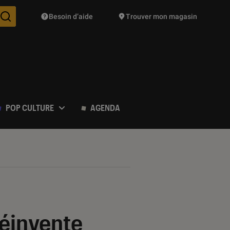
Besoin d’aide
Trouver mon magasin
Des suggestions de produits vont vous être proposées pendant vo
POP CULTURE
AGENDA
 réinvente