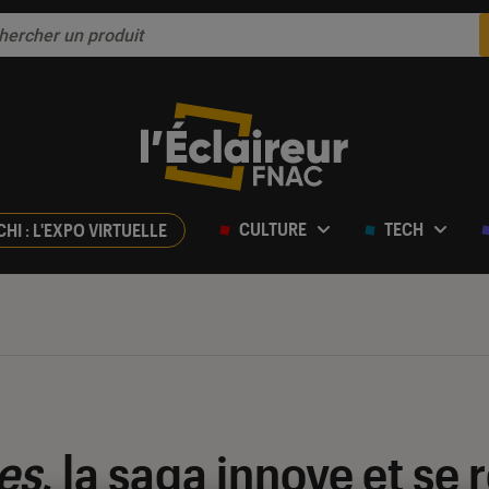
CULTURE
TECH
CHI : L'EXPO VIRTUELLE
es
, la saga innove et se