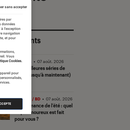
er sans accepter
ires par
es données
 à l’exception
re navigation
 plus récents
te, et pour
ormations,
reil. Vous
tique Cookies.
Séries
•
07 août. 2026
Les meilleures séries de
appareil pour
2026 (jusqu’à maintenant)
 personnalisés,
rvices.
Livres / BD
•
07 août. 2026
ACCEPTE
Quiz romance de l’été : quel
trope amoureux est fait
pour vous ?