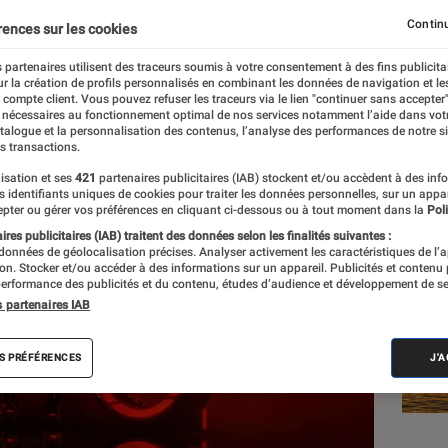
Continu
rences sur les cookies
 partenaires utilisent des traceurs soumis à votre consentement à des fins publicita
r la création de profils personnalisés en combinant les données de navigation et l
e compte client. Vous pouvez refuser les traceurs via le lien "continuer sans accepter"
 nécessaires au fonctionnement optimal de nos services notamment l’aide dans vot
Les
atalogue et la personnalisation des contenus, l’analyse des performances de notre si
s transactions.
isation et ses
421
partenaires publicitaires (IAB) stockent et/ou accèdent à des inf
es identifiants uniques de cookies pour traiter les données personnelles, sur un appa
pter ou gérer vos préférences en cliquant ci-dessous ou à tout moment dans la
Poli
res publicitaires (IAB) traitent des données selon les finalités suivantes :
 données de géolocalisation précises. Analyser activement les caractéristiques de l’
tion. Stocker et/ou accéder à des informations sur un appareil. Publicités et contenu
erformance des publicités et du contenu, études d’audience et développement de se
s partenaires IAB
S PRÉFÉRENCES
J'