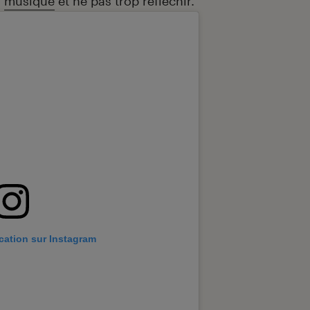
a
musique
et ne pas trop réfléchir.
ication sur Instagram