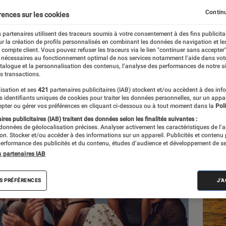
ie de Coldplay !”
Continu
rences sur les cookies
 partenaires utilisent des traceurs soumis à votre consentement à des fins publicita
r la création de profils personnalisés en combinant les données de navigation et l
res
e compte client. Vous pouvez refuser les traceurs via le lien "continuer sans accepter"
 nécessaires au fonctionnement optimal de nos services notamment l’aide dans vot
atalogue et la personnalisation des contenus, l’analyse des performances de notre si
s transactions.
isation et ses
421
partenaires publicitaires (IAB) stockent et/ou accèdent à des inf
Les
es identifiants uniques de cookies pour traiter les données personnelles, sur un appa
pter ou gérer vos préférences en cliquant ci-dessous ou à tout moment dans la
Poli
res publicitaires (IAB) traitent des données selon les finalités suivantes :
 données de géolocalisation précises. Analyser activement les caractéristiques de l’
tion. Stocker et/ou accéder à des informations sur un appareil. Publicités et contenu
erformance des publicités et du contenu, études d’audience et développement de se
s partenaires IAB
S PRÉFÉRENCES
J'