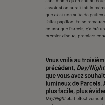
sans même qu’on soit au coura
savoir si on aurait fait la mêm
que c’est une suite de petite
l’effet papillon. En se remett
en tant que
Parcels
, ç’a été u
premier disque, premiers conc
Vous voilà au troisièm
précédent,
Day/Night
que vous avez souhait
lumineux de Parcels. 
plus facile, plus évid
Day/Night
était effectivement