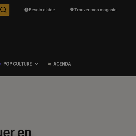
Besoin d’aide
Trouver mon magasin
Des suggestions de produits vont vous être proposées pendant vo
POP CULTURE
AGENDA
uer en