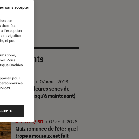
er sans accepter
ires par
es données
 à l’exception
re navigation
te, et pour
ormations,
 plus récents
reil. Vous
tique Cookies.
appareil pour
Séries
•
07 août. 2026
 personnalisés,
Les meilleures séries de
rvices.
2026 (jusqu’à maintenant)
ACCEPTE
Livres / BD
•
07 août. 2026
Quiz romance de l’été : quel
trope amoureux est fait