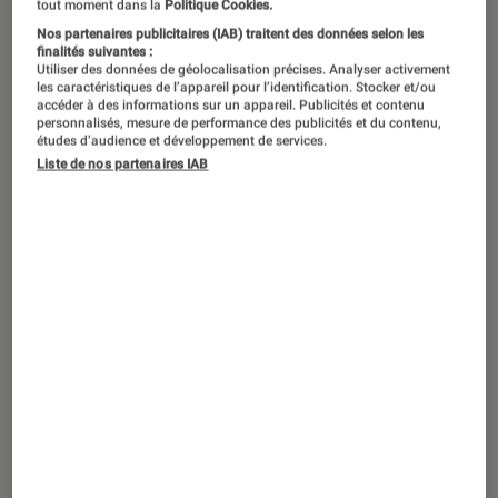
tout moment dans la
Politique Cookies.
Nos partenaires publicitaires (IAB) traitent des données selon les
finalités suivantes :
Le chanteur est de retour dans les
Utiliser des données de géolocalisation précises. Analyser activement
les caractéristiques de l’appareil pour l’identification. Stocker et/ou
bacs le 12 septembre avec un disque
accéder à des informations sur un appareil. Publicités et contenu
personnalisés, mesure de performance des publicités et du contenu,
aux multiples inspirations.
études d’audience et développement de services.
Liste de nos partenaires IAB
Introduction
Play
sera-t-il décisif pour
Ed Sheeran
? Après
deux albums (
–
et
Autumn Variations
) passés
plus ou moins inaperçus (comparé à ses
grands succès), l’artiste revient avec un album
surprenant qui puise dans de nouvelles
sonorités pour être l’un des opus les plus
originaux du chanteur. Au point d’en être
déstabilisant ?