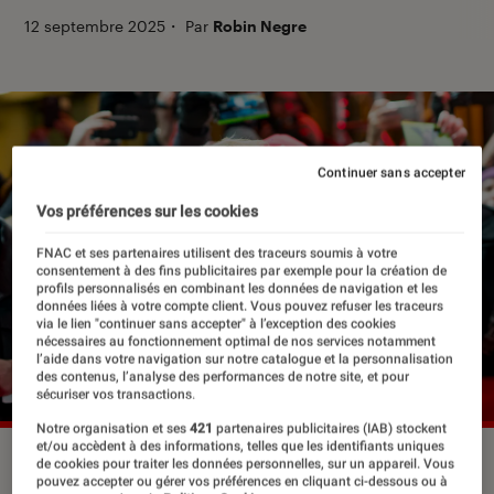
12 septembre 2025
・
Par
Robin Negre
Continuer sans accepter
Vos préférences sur les cookies
FNAC et ses partenaires utilisent des traceurs soumis à votre
consentement à des fins publicitaires par exemple pour la création de
profils personnalisés en combinant les données de navigation et les
données liées à votre compte client. Vous pouvez refuser les traceurs
via le lien "continuer sans accepter" à l’exception des cookies
nécessaires au fonctionnement optimal de nos services notamment
l’aide dans votre navigation sur notre catalogue et la personnalisation
des contenus, l’analyse des performances de notre site, et pour
sécuriser vos transactions.
Notre organisation et ses
421
partenaires publicitaires (IAB) stockent
et/ou accèdent à des informations, telles que les identifiants uniques
Ed Sheeran a dévoilé son nouvel album “Play”.
de cookies pour traiter les données personnelles, sur un appareil. Vous
pouvez accepter ou gérer vos préférences en cliquant ci-dessous ou à
©Cineberg/Shutterstock