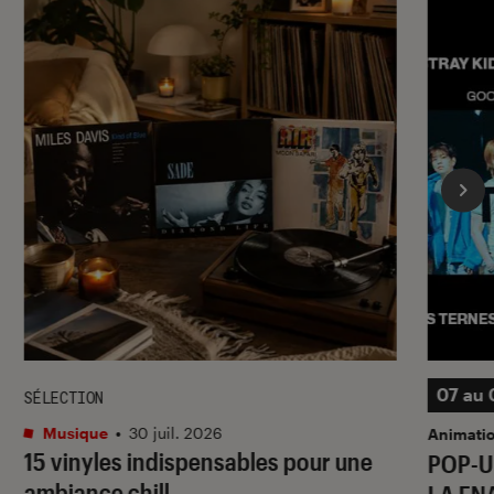
07 au 
SÉLECTION
Musique
•
30 juil. 2026
Animati
15 vinyles indispensables pour une
POP-U
ambiance chill
LA FN