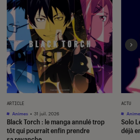
ARTICLE
ACTU
Animes
•
31 juil. 2026
Anime
Black Torch
: le manga annulé trop
Solo L
tôt qui pourrait enfin prendre
déjà e
sa revanche