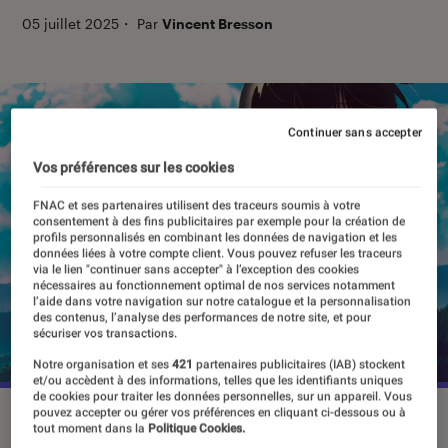
05 juillet 2025
・
Par
Vincent Bresson
Continuer sans accepter
Vos préférences sur les cookies
FNAC et ses partenaires utilisent des traceurs soumis à votre
consentement à des fins publicitaires par exemple pour la création de
profils personnalisés en combinant les données de navigation et les
données liées à votre compte client. Vous pouvez refuser les traceurs
via le lien "continuer sans accepter" à l’exception des cookies
nécessaires au fonctionnement optimal de nos services notamment
l’aide dans votre navigation sur notre catalogue et la personnalisation
des contenus, l’analyse des performances de notre site, et pour
sécuriser vos transactions.
Notre organisation et ses
421
partenaires publicitaires (IAB) stockent
et/ou accèdent à des informations, telles que les identifiants uniques
de cookies pour traiter les données personnelles, sur un appareil. Vous
pouvez accepter ou gérer vos préférences en cliquant ci-dessous ou à
“The Summer Hikaru Died”, le 5 juillet 2025 sur Netflix.
tout moment dans la
Politique Cookies.
©Netflix