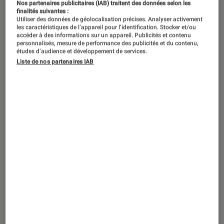
Nos partenaires publicitaires (IAB) traitent des données selon les
finalités suivantes :
Utiliser des données de géolocalisation précises. Analyser activement
les caractéristiques de l’appareil pour l’identification. Stocker et/ou
Ce 5 juillet, la plateforme diffuse un
accéder à des informations sur un appareil. Publicités et contenu
personnalisés, mesure de performance des publicités et du contenu,
anime aussi envoûtant qu’étrange.
études d’audience et développement de services.
Derrière cette histoire de deuil se
Liste de nos partenaires IAB
cachent une créature surnaturelle et
un récit trouble d’attachement. Des
thématiques très loin des shônen
classiques.
Introduction
Une fois encore,
Netflix
a frappé fort. L’une des
nouvelles pépites du manga,
The Summer
Hikaru Died
, est disponible en exclusivité sur la
plateforme américaine depuis le 5 juillet. Après
Dandadan
ou encore
Sakamoto Days
, le géant