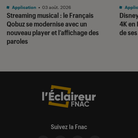
Application
•
03 août. 2026
Applic
Streaming musical : le Français
Disney
Qobuz se modernise avec un
4K en 
nouveau player et l’affichage des
de ses
paroles
Suivez la Fnac