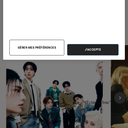
À la une de
VOIR TOUT
l'Éclaireur FNAC
GÉRER MES PRÉFÉRENCES
J'ACCEPTE
l'Éclaireur fnac">