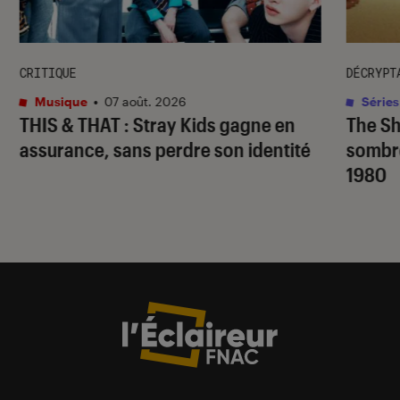
CRITIQUE
DÉCRYPT
Musique
•
07 août. 2026
Séries
THIS & THAT
: Stray Kids gagne en
The S
assurance, sans perdre son identité
sombr
1980