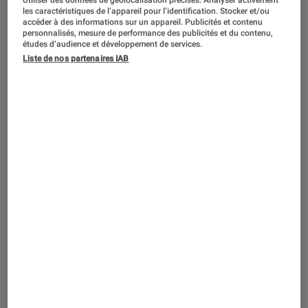
Ce drive européen a déjà conquis 1
Utiliser des données de géolocalisation précises. Analyser activement
les caractéristiques de l’appareil pour l’identification. Stocker et/ou
million d’internautes, pourquoi pas
accéder à des informations sur un appareil. Publicités et contenu
personnalisés, mesure de performance des publicités et du contenu,
vous ?
études d’audience et développement de services.
Liste de nos partenaires IAB