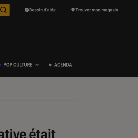
Besoin d’aide
Trouver mon magasin
Des suggestions de produits vont vous être proposées pendant vo
POP CULTURE
AGENDA
native était