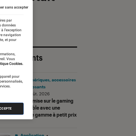
er sans accepter
ires par
es données
 à l’exception
re navigation
te, et pour
ormations,
 plus récents
reil. Vous
tique Cookies.
appareil pour
Périphériques, accessoires
 personnalisés,
rvices.
et composants
•
06 août. 2026
Corsair mise sur le gaming
accessible avec une
ACCEPTE
nouvelle gamme à petit prix
Application
•