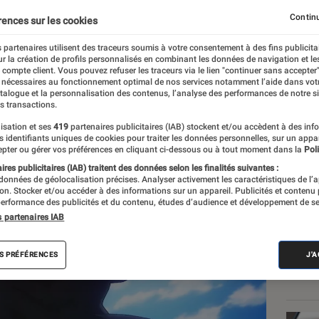
a fin officielle ?
Continu
rences sur les cookies
 partenaires utilisent des traceurs soumis à votre consentement à des fins publicita
r la création de profils personnalisés en combinant les données de navigation et l
ut (Romendil)
e compte client. Vous pouvez refuser les traceurs via le lien "continuer sans accepter"
 nécessaires au fonctionnement optimal de nos services notamment l’aide dans vot
atalogue et la personnalisation des contenus, l’analyse des performances de notre si
s transactions.
isation et ses
419
partenaires publicitaires (IAB) stockent et/ou accèdent à des inf
Les
es identifiants uniques de cookies pour traiter les données personnelles, sur un appa
pter ou gérer vos préférences en cliquant ci-dessous ou à tout moment dans la
Poli
res publicitaires (IAB) traitent des données selon les finalités suivantes :
 données de géolocalisation précises. Analyser activement les caractéristiques de l’
tion. Stocker et/ou accéder à des informations sur un appareil. Publicités et contenu
erformance des publicités et du contenu, études d’audience et développement de se
s partenaires IAB
S PRÉFÉRENCES
J'