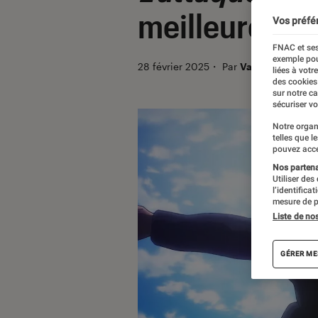
meilleure que l
Vos préfé
FNAC et ses
exemple pou
28 février 2025
・
Par
Valérie Précigo
liées à votr
des cookies
sur notre c
sécuriser vo
Notre organ
telles que l
pouvez acce
Nos partenai
Utiliser des
l’identifica
mesure de p
Liste de no
GÉRER ME