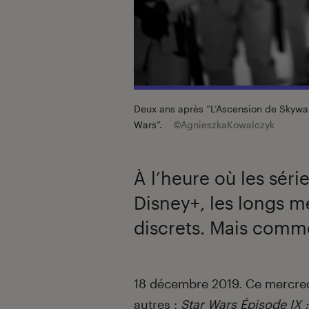
Deux ans après “L’Ascension de Skywalk
Wars”.
©AgnieszkaKowalczyk
À l’heure où les séri
Disney+, les longs 
discrets. Mais comme
Introduction
18 décembre 2019. Ce mercred
autres :
Star Wars Épisode IX 