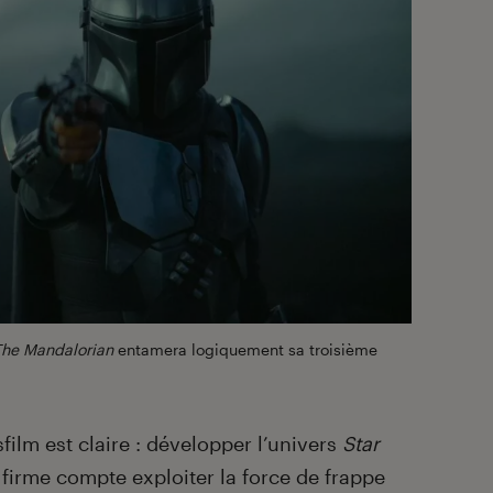
The Mandalorian
entamera logiquement sa troisième
film est claire : développer l’univers
Star
a firme compte exploiter la force de frappe