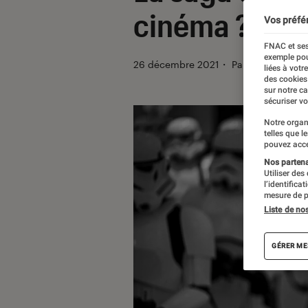
cinéma ?
Vos préfé
FNAC et ses
exemple pou
26 décembre 2021
・
Par
Alexandre 
liées à votr
des cookies
sur notre c
sécuriser vo
Notre organ
telles que l
pouvez acce
Nos partenai
Utiliser des
l’identifica
mesure de p
Liste de no
GÉRER ME