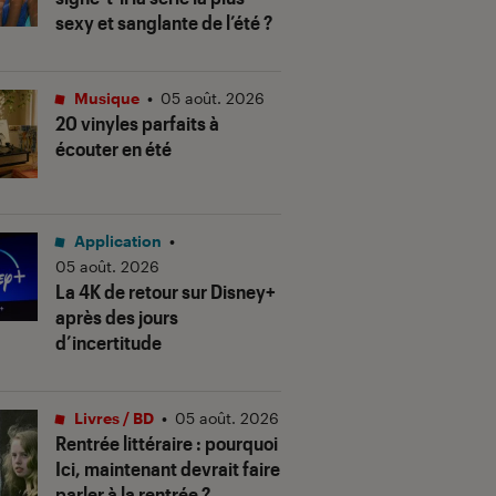
sexy et sanglante de l’été ?
Musique
•
05 août. 2026
20 vinyles parfaits à
écouter en été
Application
•
05 août. 2026
La 4K de retour sur Disney+
après des jours
d’incertitude
Livres / BD
•
05 août. 2026
Rentrée littéraire : pourquoi
Ici, maintenant devrait faire
parler à la rentrée ?