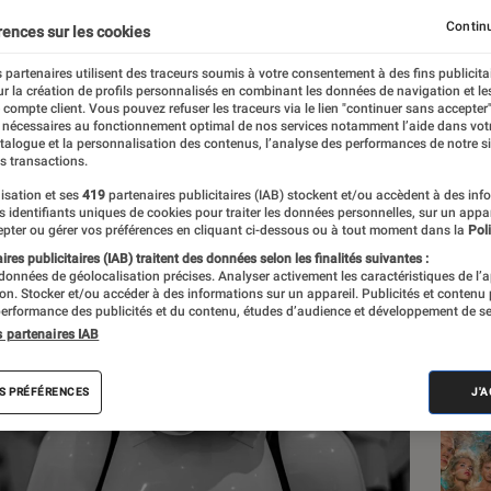
Continu
rences sur les cookies
 partenaires utilisent des traceurs soumis à votre consentement à des fins publicita
r la création de profils personnalisés en combinant les données de navigation et l
Manceau
e compte client. Vous pouvez refuser les traceurs via le lien "continuer sans accepter"
 nécessaires au fonctionnement optimal de nos services notamment l’aide dans vot
atalogue et la personnalisation des contenus, l’analyse des performances de notre si
s transactions.
isation et ses
419
partenaires publicitaires (IAB) stockent et/ou accèdent à des inf
Les
es identifiants uniques de cookies pour traiter les données personnelles, sur un appa
pter ou gérer vos préférences en cliquant ci-dessous ou à tout moment dans la
Poli
res publicitaires (IAB) traitent des données selon les finalités suivantes :
 données de géolocalisation précises. Analyser activement les caractéristiques de l’
tion. Stocker et/ou accéder à des informations sur un appareil. Publicités et contenu
erformance des publicités et du contenu, études d’audience et développement de se
s partenaires IAB
S PRÉFÉRENCES
J'