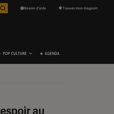
Besoin d’aide
Trouver mon magasin
Des suggestions de produits vont vous être proposées pendant vo
POP CULTURE
AGENDA
 espoir au