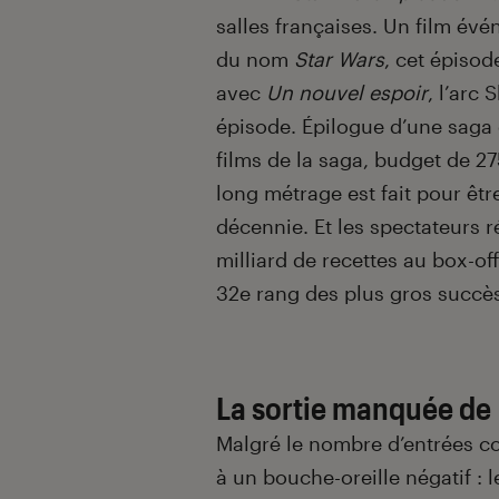
salles françaises. Un film év
du nom
Star Wars
, cet épisod
avec
Un nouvel espoir
, l’arc
épisode. Épilogue d’une saga
films de la saga, budget de 27
long métrage est fait pour êtr
décennie. Et les spectateurs r
milliard de recettes au box-off
32
e
rang des plus gros succè
La sortie manquée de
Malgré le nombre d’entrées co
à un bouche-oreille négatif : l