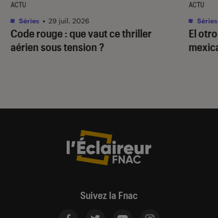
ACTU
ACTU
Séries
•
29 juil. 2026
Séries
Code rouge
: que vaut ce thriller
El otr
aérien sous tension ?
mexica
Suivez la Fnac