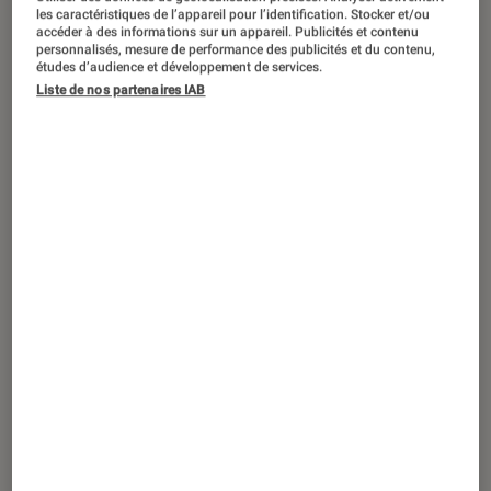
Astérix & Obélix : le combat des chefs
.
©2025 Les éditions
les caractéristiques de l’appareil pour l’identification. Stocker et/ou
Albert René/Goscinny-Uderzo/Netflix
accéder à des informations sur un appareil. Publicités et contenu
personnalisés, mesure de performance des publicités et du contenu,
études d’audience et développement de services.
Liste de nos partenaires IAB
Avec
Le combat des chefs
, Alain
Chabat s’attaque pour la première fois
à l’animation 3D et promet une
aventure aussi fidèle à l’album de
Goscinny.
Introduction
Difficile d’évoquer
Astérix
sans penser au
Mission Cléopâtre
d’Alain Chabat. Comédie
culte, généreuse, irrévérencieuse et
intemporelle, elle brille par son humour
absurde et ses dialogues légendaires, devenus