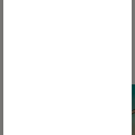
Pour aller plus loin
Netflix
Sortie
Thriller
Tueur en série
Dernièrement dans Actu Cinéma