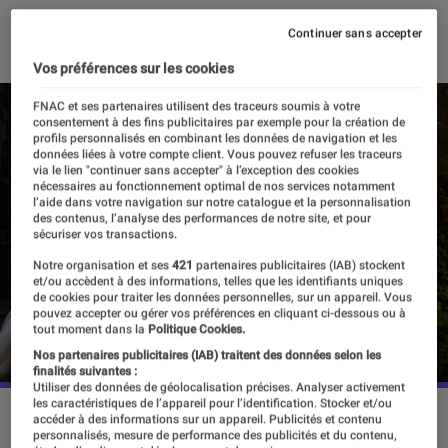
28 août 2024
・
Par
Sarah Dupont
Continuer sans accepter
Vos préférences sur les cookies
FNAC et ses partenaires utilisent des traceurs soumis à votre
consentement à des fins publicitaires par exemple pour la création de
profils personnalisés en combinant les données de navigation et les
données liées à votre compte client. Vous pouvez refuser les traceurs
via le lien "continuer sans accepter" à l’exception des cookies
nécessaires au fonctionnement optimal de nos services notamment
l’aide dans votre navigation sur notre catalogue et la personnalisation
des contenus, l’analyse des performances de notre site, et pour
sécuriser vos transactions.
Notre organisation et ses
421
partenaires publicitaires (IAB) stockent
et/ou accèdent à des informations, telles que les identifiants uniques
de cookies pour traiter les données personnelles, sur un appareil. Vous
pouvez accepter ou gérer vos préférences en cliquant ci-dessous ou à
tout moment dans la
Politique Cookies.
Nos partenaires publicitaires (IAB) traitent des données selon les
finalités suivantes :
Utiliser des données de géolocalisation précises. Analyser activement
les caractéristiques de l’appareil pour l’identification. Stocker et/ou
“Les anneaux de pouvoir”, saison 2, le 29 août sur Prime
accéder à des informations sur un appareil. Publicités et contenu
personnalisés, mesure de performance des publicités et du contenu,
Video.
©Prime Video