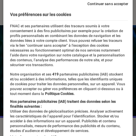
Continuer sans accepter
26 août 2024
・
Par
Agathe Renac
Vos préférences sur les cookies
FNAC et ses partenaires utilisent des traceurs soumis à votre
consentement à des fins publicitaires par exemple pour la création de
profils personnalisés en combinant les données de navigation et les
données liées à votre compte client. Vous pouvez refuser les traceurs
via le lien "continuer sans accepter" à l’exception des cookies
nécessaires au fonctionnement optimal de nos services notamment
l’aide dans votre navigation sur notre catalogue et la personnalisation
des contenus, l’analyse des performances de notre site, et pour
sécuriser vos transactions.
Notre organisation et ses
419
partenaires publicitaires (IAB) stockent
et/ou accèdent à des informations, telles que les identifiants uniques
de cookies pour traiter les données personnelles, sur un appareil. Vous
pouvez accepter ou gérer vos préférences en cliquant ci-dessous ou à
tout moment dans la
Politique Cookies.
Nos partenaires publicitaires (IAB) traitent des données selon les
finalités suivantes :
Utiliser des données de géolocalisation précises. Analyser activement
les caractéristiques de l’appareil pour l’identification. Stocker et/ou
accéder à des informations sur un appareil. Publicités et contenu
“Les silences de la forêt”, le 23 août 2024 sur Netflix.
personnalisés, mesure de performance des publicités et du contenu,
études d’audience et développement de services.
©Netflix