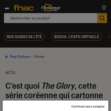
Trouv
De
NOS GUIDES DE L'ÉTÉ
BOICHI : L'EXPO VIRTUELLE
Pop Culture
Séries
ACTU
C’est quoi
The Glory
, cette
série coréenne qui cartonne
sur Netflix ?
Continuer sans accepter