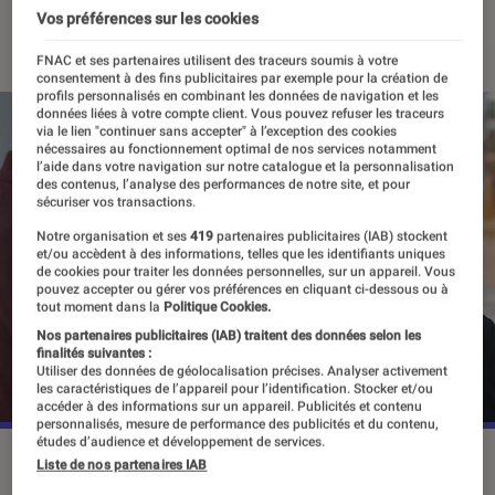
Vos préférences sur les cookies
20 mars 2023
・
Par
Agathe Renac
FNAC et ses partenaires utilisent des traceurs soumis à votre
consentement à des fins publicitaires par exemple pour la création de
profils personnalisés en combinant les données de navigation et les
données liées à votre compte client. Vous pouvez refuser les traceurs
via le lien "continuer sans accepter" à l’exception des cookies
nécessaires au fonctionnement optimal de nos services notamment
l’aide dans votre navigation sur notre catalogue et la personnalisation
des contenus, l’analyse des performances de notre site, et pour
sécuriser vos transactions.
Notre organisation et ses
419
partenaires publicitaires (IAB) stockent
et/ou accèdent à des informations, telles que les identifiants uniques
de cookies pour traiter les données personnelles, sur un appareil. Vous
pouvez accepter ou gérer vos préférences en cliquant ci-dessous ou à
tout moment dans la
Politique Cookies.
Nos partenaires publicitaires (IAB) traitent des données selon les
finalités suivantes :
Utiliser des données de géolocalisation précises. Analyser activement
les caractéristiques de l’appareil pour l’identification. Stocker et/ou
accéder à des informations sur un appareil. Publicités et contenu
personnalisés, mesure de performance des publicités et du contenu,
études d’audience et développement de services.
Les 16 épisodes de ”The Glory” sont disponibles sur Netflix.
Liste de nos partenaires IAB
©Netflix