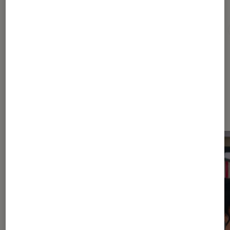
Pour aller plus loin
Corée
Harcèlement
Netflix
Psychologie
Dernièrement dans Actu Séries