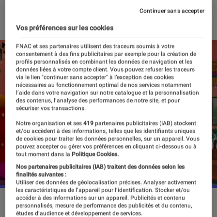
09 juillet 2024
・
Par
Sarah Dupont
Continuer sans accepter
Vos préférences sur les cookies
FNAC et ses partenaires utilisent des traceurs soumis à votre
consentement à des fins publicitaires par exemple pour la création de
profils personnalisés en combinant les données de navigation et les
données liées à votre compte client. Vous pouvez refuser les traceurs
via le lien "continuer sans accepter" à l’exception des cookies
nécessaires au fonctionnement optimal de nos services notamment
l’aide dans votre navigation sur notre catalogue et la personnalisation
des contenus, l’analyse des performances de notre site, et pour
sécuriser vos transactions.
Notre organisation et ses
419
partenaires publicitaires (IAB) stockent
et/ou accèdent à des informations, telles que les identifiants uniques
de cookies pour traiter les données personnelles, sur un appareil. Vous
pouvez accepter ou gérer vos préférences en cliquant ci-dessous ou à
tout moment dans la
Politique Cookies.
Nos partenaires publicitaires (IAB) traitent des données selon les
finalités suivantes :
Utiliser des données de géolocalisation précises. Analyser activement
les caractéristiques de l’appareil pour l’identification. Stocker et/ou
accéder à des informations sur un appareil. Publicités et contenu
La nouvelle extension des “Sims 4”, “Lovestruck”, sortira le 25
personnalisés, mesure de performance des publicités et du contenu,
juillet.
©Electronic Arts (EA)
études d’audience et développement de services.