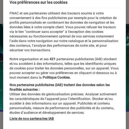
Vos préférences sur les cookies
23 avril 2024
FNAC et ses partenaires utilisent des traceurs soumis à votre
consentement à des fins publicitaires par exemple pour la création de
profils personnalisés en combinant les données de navigation et les
données liées à votre compte client. Vous pouvez refuser les traceurs
via le lien "continuer sans accepter" à l’exception des cookies
nécessaires au fonctionnement optimal de nos services notamment
l’aide dans votre navigation sur notre catalogue et la personnalisation
des contenus, l’analyse des performances de notre site, et pour
sécuriser vos transactions.
Notre organisation et ses
421
partenaires publicitaires (IAB) stockent
et/ou accèdent à des informations, telles que les identifiants uniques
de cookies pour traiter les données personnelles, sur un appareil. Vous
pouvez accepter ou gérer vos préférences en cliquant ci-dessous ou à
tout moment dans la
Politique Cookies.
Nos partenaires publicitaires (IAB) traitent des données selon les
finalités suivantes :
Utiliser des données de géolocalisation précises. Analyser activement
les caractéristiques de l’appareil pour l’identification. Stocker et/ou
accéder à des informations sur un appareil. Publicités et contenu
personnalisés, mesure de performance des publicités et du contenu,
études d’audience et développement de services.
Liste de nos partenaires IAB
Billie Eilish rejoint la troisième saison du Fornite Festival.
©Epic Games