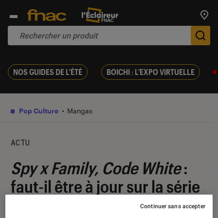
Trouv
De
NOS GUIDES DE L'ÉTÉ
BOICHI : L'EXPO VIRTUELLE
Pop Culture
Mangas
ACTU
Spy x Family, Code White
:
faut-il être à jour sur la série
avant de voir le film au
Continuer sans accepter