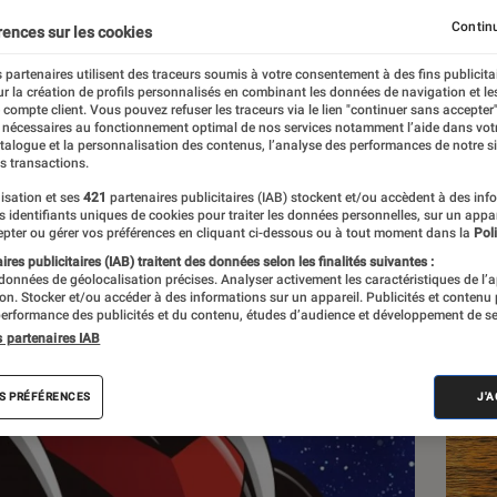
culte
Continu
rences sur les cookies
 partenaires utilisent des traceurs soumis à votre consentement à des fins publicita
r la création de profils personnalisés en combinant les données de navigation et l
e compte client. Vous pouvez refuser les traceurs via le lien "continuer sans accepter"
 nécessaires au fonctionnement optimal de nos services notamment l’aide dans vot
atalogue et la personnalisation des contenus, l’analyse des performances de notre si
s transactions.
isation et ses
421
partenaires publicitaires (IAB) stockent et/ou accèdent à des inf
Les
es identifiants uniques de cookies pour traiter les données personnelles, sur un appa
pter ou gérer vos préférences en cliquant ci-dessous ou à tout moment dans la
Poli
res publicitaires (IAB) traitent des données selon les finalités suivantes :
 données de géolocalisation précises. Analyser activement les caractéristiques de l’
tion. Stocker et/ou accéder à des informations sur un appareil. Publicités et contenu
erformance des publicités et du contenu, études d’audience et développement de se
s partenaires IAB
S PRÉFÉRENCES
J'