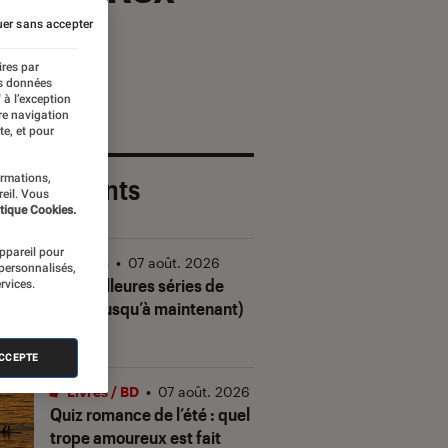
er sans accepter
ires par
es données
 à l’exception
re navigation
te, et pour
ormations,
 plus récents
reil. Vous
tique Cookies.
appareil pour
Séries
•
07 août. 2026
 personnalisés,
Les meilleures séries de
rvices.
2026 (jusqu’à maintenant)
ACCEPTE
Livres / BD
•
07 août. 2026
Quiz romance de l’été : quel
trope amoureux est fait