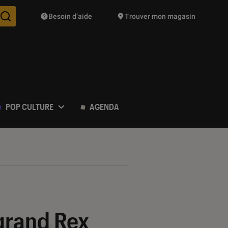
Besoin d’aide
Trouver mon magasin
Des suggestions de produits vont vous être proposées pendant vo
POP CULTURE
AGENDA
 grand Rex