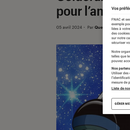
pour l’anime 
Vos préfé
FNAC et ses
exemple pou
05 avril 2024
・
Par
Quentin Lewis
liées à votr
des cookies
sur notre c
sécuriser vo
Notre organ
telles que l
pouvez acce
Nos partenai
Utiliser des
l’identifica
mesure de p
Liste de no
GÉRER ME