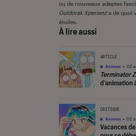
ou de nouveaux adeptes fascin
Goldorak Xperienz
a de quoi v
étoiles.
À lire aussi
ARTICLE
Animes
•
02 a
Terminator Z
d’animation à
CRITIQUE
Animes
•
02 a
Vacances de 
pour se déba