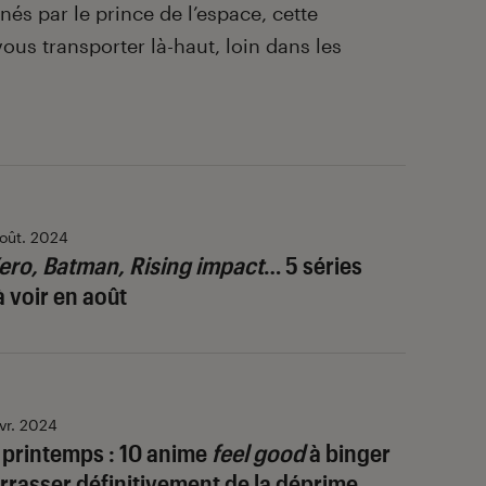
és par le prince de l’espace, cette
ous transporter là-haut, loin dans les
oût. 2024
ero, Batman, Rising impact
… 5 séries
 voir en août
vr. 2024
printemps : 10 anime
feel good
à binger
rrasser définitivement de la déprime