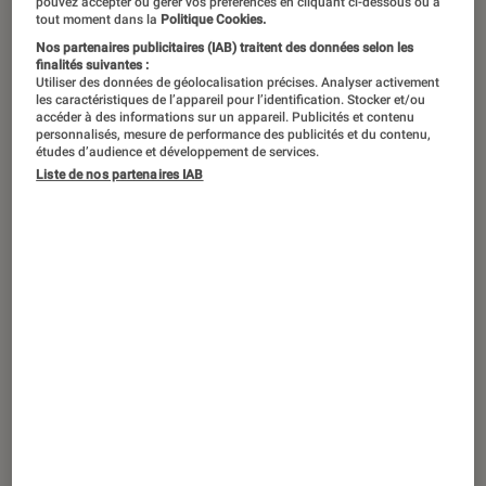
pouvez accepter ou gérer vos préférences en cliquant ci-dessous ou à
tout moment dans la
Politique Cookies.
Nos partenaires publicitaires (IAB) traitent des données selon les
Ce n’est pas nouveau : les Japonais
finalités suivantes :
Utiliser des données de géolocalisation précises. Analyser activement
sont charmés par la France, sa culture
les caractéristiques de l’appareil pour l’identification. Stocker et/ou
accéder à des informations sur un appareil. Publicités et contenu
et son histoire. De
La Rose de
personnalisés, mesure de performance des publicités et du contenu,
études d’audience et développement de services.
Versailles
aux
Gouttes de Dieu
, notre
Liste de nos partenaires IAB
pays a largement inspiré les créateurs
nippons – qui ont une fascination
toute particulière pour notre capitale
et ses habitants, pour le meilleur et
pour le pire.
Introduction
Dès les années 1960,
le Japon
est en plein
miracle économique et les touristes japonais
débarquent massivement dans
la Ville lumière