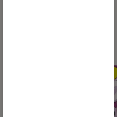
Influenceur·se·s
Japon
Paris
Dernièrement dans Décryptage
Mangas