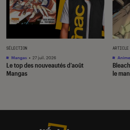
SÉLECTION
ARTICLE
Mangas
•
27 juil. 2026
Anime
Le top des nouveautés d’août
Bleac
Mangas
le ma