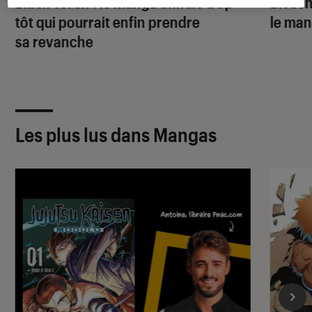
Black Torch
: le manga annulé trop
Bleac
tôt qui pourrait enfin prendre
le ma
sa revanche
Les plus lus dans Mangas