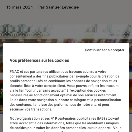
15 mars 2024
・
Par
Samuel Leveque
Continuer sans accepter
Vos préférences sur les cookies
FNAC et ses partenaires utilisent des traceurs soumis à votre
consentement à des fins publicitaires par exemple pour la création de
profils personnalisés en combinant les données de navigation et les
données liées à votre compte client. Vous pouvez refuser les traceurs
via le lien "continuer sans accepter" à l’exception des cookies
nécessaires au fonctionnement optimal de nos services notamment
l’aide dans votre navigation sur notre catalogue et la personnalisation
des contenus, l’analyse des performances de notre site, et pour
sécuriser vos transactions.
Notre organisation et ses
419
partenaires publicitaires (IAB) stockent
“Les Mémoires de Vanitas” s'inspire des rues parisiennes.
et/ou accèdent à des informations, telles que les identifiants uniques
de cookies pour traiter les données personnelles, sur un appareil. Vous
©2015 Mochizuki Jun, Square Enix