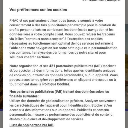
09 novembre 2021
・
Par
Alexandre Manceau
Vos préférences sur les cookies
FNAC et ses partenaires utilisent des traceurs soumis à votre
consentement à des fins publicitaires par exemple pour la création de
profils personnalisés en combinant les données de navigation et les
données liées à votre compte client. Vous pouvez refuser les traceurs
via le lien "continuer sans accepter" à l’exception des cookies
nécessaires au fonctionnement optimal de nos services notamment
l’aide dans votre navigation sur notre catalogue et la personnalisation
des contenus, l’analyse des performances de notre site, et pour
sécuriser vos transactions.
Notre organisation et ses
421
partenaires publicitaires (IAB) stockent
et/ou accèdent à des informations, telles que les identifiants uniques
de cookies pour traiter les données personnelles, sur un appareil. Vous
pouvez accepter ou gérer vos préférences en cliquant ci-dessous ou à
tout moment dans la
Politique Cookies.
Nos partenaires publicitaires (IAB) traitent des données selon les
finalités suivantes :
Utiliser des données de géolocalisation précises. Analyser activement
les caractéristiques de l’appareil pour l’identification. Stocker et/ou
accéder à des informations sur un appareil. Publicités et contenu
personnalisés, mesure de performance des publicités et du contenu,
Plusieurs fois repoussé,
SOS Fantômes : L'Héritage
est
études d’audience et développement de services.
attendu dans les salles le 17 novembre prochain.
©Sony
Liste de nos partenaires IAB