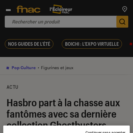
Trouv
De
NOS GUIDES DE L'ÉTÉ
BOICHI : L'EXPO VIRTUELLE
Pop Culture
Figurines et jeux
ACTU
Hasbro part à la chasse aux
fantômes avec sa dernière
collection Ghostbusters
Continuer sans accepter