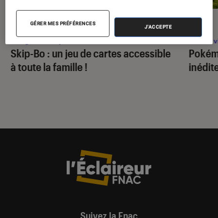
PRISE EN MAIN
ACTU
GÉRER MES PRÉFÉRENCES
J'ACCEPTE
Figurines et jeux
•
03 fév. 2025
Jeux v
Skip-Bo : un jeu de cartes accessible
Pokém
à toute la famille !
inédit
Suivez la Fnac