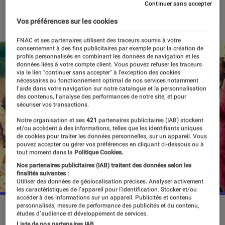
Continuer sans accepter
13 février 2024
・
Par
Apolline Coëffet
Vos préférences sur les cookies
FNAC et ses partenaires utilisent des traceurs soumis à votre
consentement à des fins publicitaires par exemple pour la création de
profils personnalisés en combinant les données de navigation et les
données liées à votre compte client. Vous pouvez refuser les traceurs
via le lien "continuer sans accepter" à l’exception des cookies
nécessaires au fonctionnement optimal de nos services notamment
l’aide dans votre navigation sur notre catalogue et la personnalisation
des contenus, l’analyse des performances de notre site, et pour
sécuriser vos transactions.
Notre organisation et ses
421
partenaires publicitaires (IAB) stockent
et/ou accèdent à des informations, telles que les identifiants uniques
de cookies pour traiter les données personnelles, sur un appareil. Vous
pouvez accepter ou gérer vos préférences en cliquant ci-dessous ou à
tout moment dans la
Politique Cookies.
Nos partenaires publicitaires (IAB) traitent des données selon les
finalités suivantes :
Utiliser des données de géolocalisation précises. Analyser activement
les caractéristiques de l’appareil pour l’identification. Stocker et/ou
accéder à des informations sur un appareil. Publicités et contenu
personnalisés, mesure de performance des publicités et du contenu,
Le tournage de la saison 3 de “The White Lotus”
études d’audience et développement de services.
commencera en février 2024.
©HBO
Liste de nos partenaires IAB