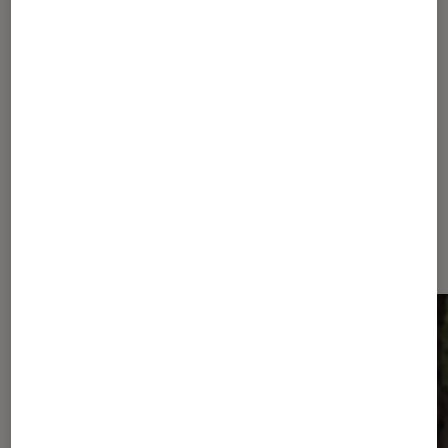
Pour aller plus loin
HBO
K-pop
Dernièrement dans Actu Séries