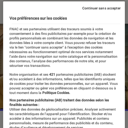
14 octobre 2021
・
Par
Agathe Renac
Continuer sans accepter
Vos préférences sur les cookies
FNAC et ses partenaires utilisent des traceurs soumis à votre
consentement à des fins publicitaires par exemple pour la création de
profils personnalisés en combinant les données de navigation et les
données liées à votre compte client. Vous pouvez refuser les traceurs
via le lien "continuer sans accepter" à l’exception des cookies
nécessaires au fonctionnement optimal de nos services notamment
l’aide dans votre navigation sur notre catalogue et la personnalisation
des contenus, l’analyse des performances de notre site, et pour
sécuriser vos transactions.
Notre organisation et ses
421
partenaires publicitaires (IAB) stockent
et/ou accèdent à des informations, telles que les identifiants uniques
de cookies pour traiter les données personnelles, sur un appareil. Vous
pouvez accepter ou gérer vos préférences en cliquant ci-dessous ou à
tout moment dans la
Politique Cookies.
Nos partenaires publicitaires (IAB) traitent des données selon les
finalités suivantes :
Utiliser des données de géolocalisation précises. Analyser activement
les caractéristiques de l’appareil pour l’identification. Stocker et/ou
La troisième saison de You sera disponible dès le 15 octobre
accéder à des informations sur un appareil. Publicités et contenu
personnalisés, mesure de performance des publicités et du contenu,
sur Netflix.
©Netflix
études d’audience et développement de services.