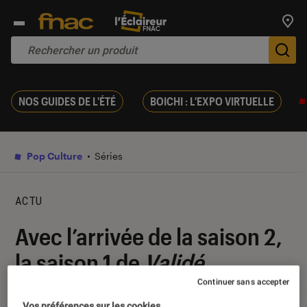
Trouv
De
NOS GUIDES DE L'ÉTÉ
BOICHI : L'EXPO VIRTUELLE
Pop Culture
Séries
ACTU
Avec l’arrivée de la saison 2,
la saison 1 de
Validé
disponible gratuitement sur
Continuer sans accepter
Vos préférences sur les cookies