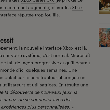
ystème des
Xbox Series S/X
(le prix de ce
urs récemment augmenté
) et sur les
Xbox
terface réputée trop fouillis.
essif
pement, la nouvelle interface Xbox est là.
e sur votre système, c’est normal. Microsoft
e fait de façon progressive et qu’il devrait
e monde d’ici quelques semaines. Une
en détail par le constructeur et conçue en
tilisateurs et utilisatrices. En résulte une
le la découverte de nouveaux jeux, la
s aimez, de se connecter avec des
expériences plus personnalisées. »