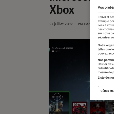
Xbox
Vos préfé
FNAC et ses
exemple pou
27 juillet 2023
・
Par
Benjamin Logero
liées à votr
des cookies
sur notre c
sécuriser vo
Notre organ
telles que l
pouvez acce
Nos partenai
Utiliser des
l’identifica
mesure de p
Liste de no
GÉRER ME