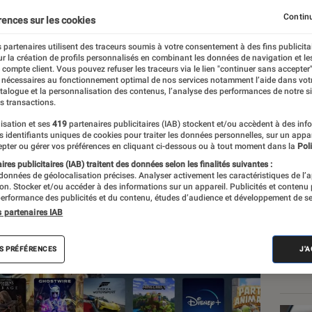
Continu
rences sur les cookies
 partenaires utilisent des traceurs soumis à votre consentement à des fins publicita
r la création de profils personnalisés en combinant les données de navigation et l
t
e compte client. Vous pouvez refuser les traceurs via le lien "continuer sans accepter"
 nécessaires au fonctionnement optimal de nos services notamment l’aide dans vot
atalogue et la personnalisation des contenus, l’analyse des performances de notre si
s transactions.
isation et ses
419
partenaires publicitaires (IAB) stockent et/ou accèdent à des inf
Les
es identifiants uniques de cookies pour traiter les données personnelles, sur un appa
pter ou gérer vos préférences en cliquant ci-dessous ou à tout moment dans la
Poli
res publicitaires (IAB) traitent des données selon les finalités suivantes :
 données de géolocalisation précises. Analyser activement les caractéristiques de l’
tion. Stocker et/ou accéder à des informations sur un appareil. Publicités et contenu
erformance des publicités et du contenu, études d’audience et développement de se
s partenaires IAB
S PRÉFÉRENCES
J'