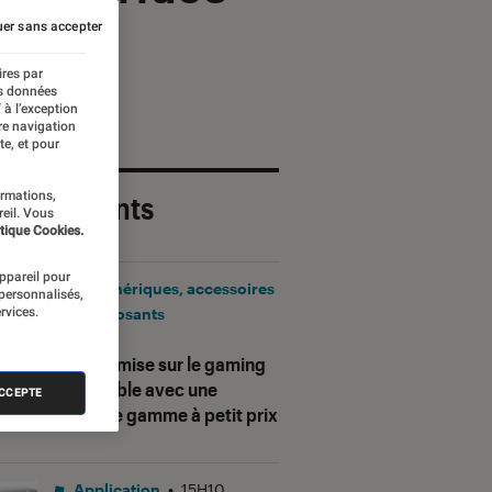
er sans accepter
ires par
es données
 à l’exception
re navigation
te, et pour
ormations,
 plus récents
reil. Vous
tique Cookies.
appareil pour
Périphériques, accessoires
 personnalisés,
rvices.
et composants
•
17H25
Corsair mise sur le gaming
accessible avec une
ACCEPTE
nouvelle gamme à petit prix
Application
•
15H10