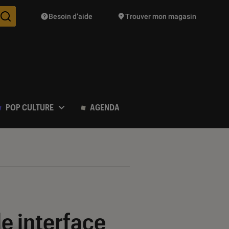
Besoin d’aide
Trouver mon magasin
Des suggestions de produits vont vous être proposées pendant vo
POP CULTURE
AGENDA
le interface