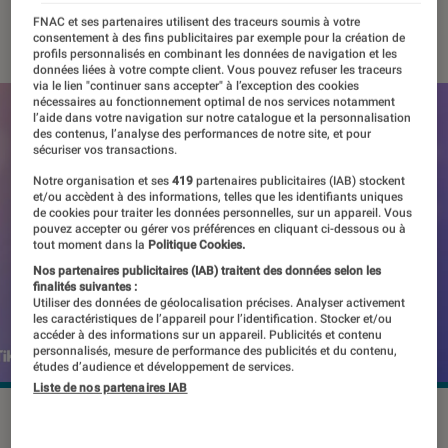
FNAC et ses partenaires utilisent des traceurs soumis à votre
25 juillet 2023
・
Par
Kesso Diallo
consentement à des fins publicitaires par exemple pour la création de
profils personnalisés en combinant les données de navigation et les
données liées à votre compte client. Vous pouvez refuser les traceurs
via le lien "continuer sans accepter" à l’exception des cookies
nécessaires au fonctionnement optimal de nos services notamment
l’aide dans votre navigation sur notre catalogue et la personnalisation
des contenus, l’analyse des performances de notre site, et pour
sécuriser vos transactions.
Notre organisation et ses
419
partenaires publicitaires (IAB) stockent
et/ou accèdent à des informations, telles que les identifiants uniques
de cookies pour traiter les données personnelles, sur un appareil. Vous
pouvez accepter ou gérer vos préférences en cliquant ci-dessous ou à
tout moment dans la
Politique Cookies.
Nos partenaires publicitaires (IAB) traitent des données selon les
finalités suivantes :
Utiliser des données de géolocalisation précises. Analyser activement
les caractéristiques de l’appareil pour l’identification. Stocker et/ou
accéder à des informations sur un appareil. Publicités et contenu
personnalisés, mesure de performance des publicités et du contenu,
études d’audience et développement de services.
Liste de nos partenaires IAB
Cette fonction est un moyen pour TikTok de concurrencer
Twitter.
©TikTok