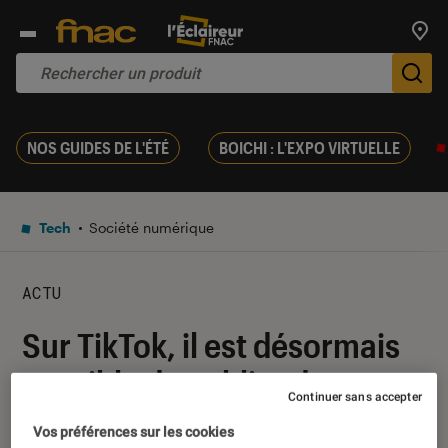
Trouv
De
NOS GUIDES DE L'ÉTÉ
BOICHI : L'EXPO VIRTUELLE
Tech
Société numérique
ACTU
Sur TikTok, il est désormais
possible de publier des
Continuer sans accepter
contenus textuels
Vos préférences sur les cookies