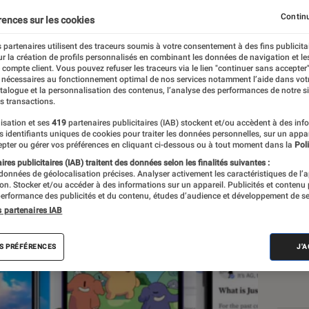
esky, Mastodon… qui pe
Continu
rences sur les cookies
tter ?
 partenaires utilisent des traceurs soumis à votre consentement à des fins publicita
r la création de profils personnalisés en combinant les données de navigation et l
e compte client. Vous pouvez refuser les traceurs via le lien "continuer sans accepter"
 nécessaires au fonctionnement optimal de nos services notamment l’aide dans vot
t
atalogue et la personnalisation des contenus, l’analyse des performances de notre si
s transactions.
isation et ses
419
partenaires publicitaires (IAB) stockent et/ou accèdent à des inf
es identifiants uniques de cookies pour traiter les données personnelles, sur un appa
Les
pter ou gérer vos préférences en cliquant ci-dessous ou à tout moment dans la
Poli
res publicitaires (IAB) traitent des données selon les finalités suivantes :
 données de géolocalisation précises. Analyser activement les caractéristiques de l’
tion. Stocker et/ou accéder à des informations sur un appareil. Publicités et contenu
erformance des publicités et du contenu, études d’audience et développement de se
s partenaires IAB
S PRÉFÉRENCES
J'