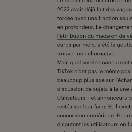
Introduction
Le rachat à 44 milliards de do
2022 avait déjà fait des vagu
forcée avec une fraction seul
en profondeur. Le changement
l’attribution du macaron de vé
euros par mois, a été la goutt
trouver une alternative.
Mais quel service concurrent
TikTok n’ont pas le même posi
beaucoup plus axé sur l’échang
discussion de sujets à la une
Utilisateurs – et annonceurs p
restés sur leur faim. Et il exis
succession numérique. Heureu
disputent les utilisateurs en f