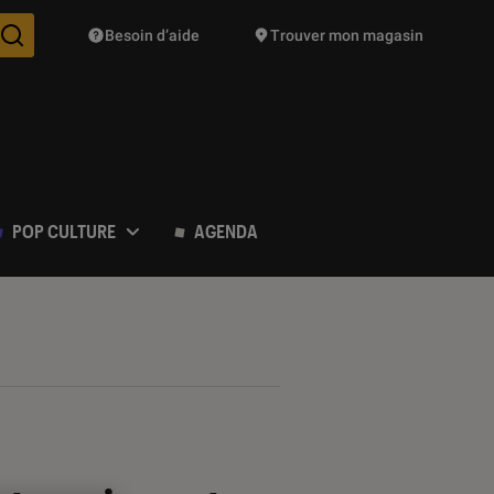
Besoin d’aide
Trouver mon magasin
Des suggestions de produits vont vous être proposées pendant vo
POP CULTURE
AGENDA