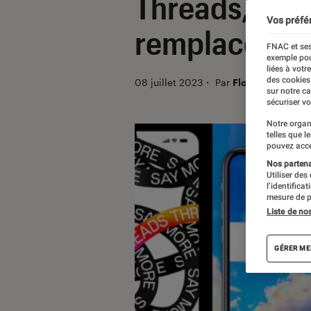
Threads, Blu
Vos préfé
remplacer Twi
FNAC et ses
exemple pou
liées à votr
des cookies
08 juillet 2023
・
Par
Florence Santro
sur notre c
sécuriser vo
Notre organ
telles que l
pouvez acce
Nos partenai
Utiliser des
l’identifica
mesure de p
Liste de no
GÉRER ME