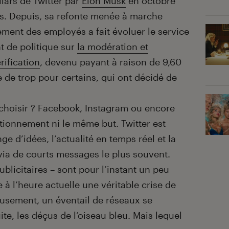
llars de Twitter par
Elon Musk
en octobre
es. Depuis, sa refonte menée à marche
ement des employés a fait évoluer le service
 de politique sur
la modération et
rification
, devenu payant à raison de 9,60
e de trop pour certains, qui ont décidé de
 choisir ? Facebook, Instagram ou encore
tionnement ni le même but. Twitter est
e d’idées, l’actualité en temps réel et la
 via de courts messages le plus souvent.
ublicitaires – sont pour l’instant un peu
te à l’heure actuelle une véritable crise de
sement, un éventail de réseaux se
uite, les déçus de l’oiseau bleu. Mais lequel