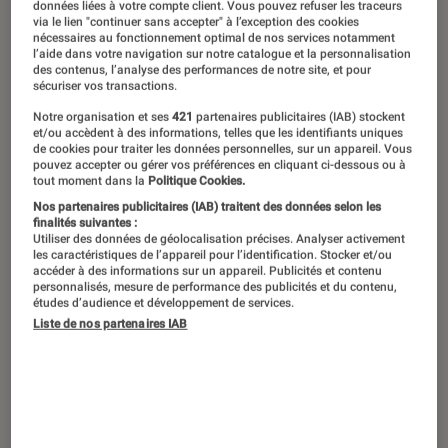
“La Sirène” est sorti ce mercredi 28 juin dans les salles
données liées à votre compte client. Vous pouvez refuser les traceurs
via le lien "continuer sans accepter" à l’exception des cookies
françaises.
©Bac Films
nécessaires au fonctionnement optimal de nos services notamment
l’aide dans votre navigation sur notre catalogue et la personnalisation
des contenus, l’analyse des performances de notre site, et pour
sécuriser vos transactions.
Durant le Festival international du film
Notre organisation et ses
421
partenaires publicitaires (IAB) stockent
d’animation d’Annecy,
L’Éclaireur
a
et/ou accèdent à des informations, telles que les identifiants uniques
de cookies pour traiter les données personnelles, sur un appareil. Vous
rencontré la cinéaste iranienne,
pouvez accepter ou gérer vos préférences en cliquant ci-dessous ou à
tout moment dans la
Politique Cookies.
Sepideh Farsi, afin de parler de son
Nos partenaires publicitaires (IAB) traitent des données selon les
dernier film,
La Sirène
, disponible
finalités suivantes :
Utiliser des données de géolocalisation précises. Analyser activement
dans les salles obscures françaises
les caractéristiques de l’appareil pour l’identification. Stocker et/ou
accéder à des informations sur un appareil. Publicités et contenu
depuis le 28 juin, et lauréat du Prix du
personnalisés, mesure de performance des publicités et du contenu,
études d’audience et développement de services.
Jury du meilleur cinéaste français au
Liste de nos partenaires IAB
dernier Champs-Élysées Film Festival.
Comment le projet de
La Sirène