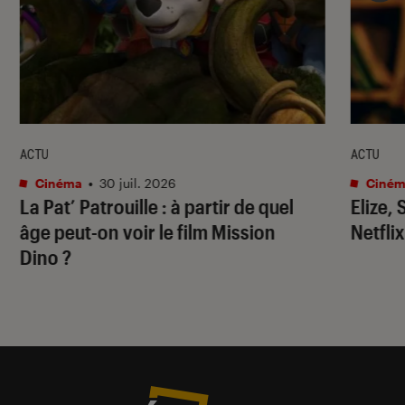
ACTU
ACTU
Cinéma
•
30 juil. 2026
Ciném
La Pat’ Patrouille
: à partir de quel
Elize,
âge peut-on voir le film
Mission
Netflix
Dino
?