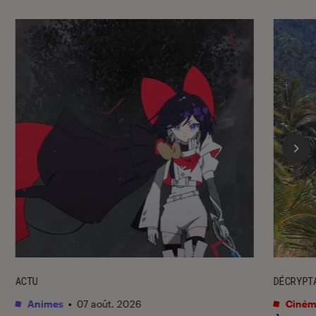
ACTU
DÉCRYPT
Animes
•
07 août. 2026
Ciném