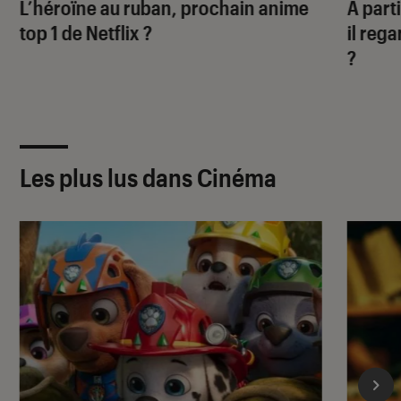
L’héroïne au ruban
, prochain anime
À part
top 1 de Netflix ?
il rega
?
Les plus lus dans Cinéma