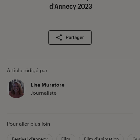
d’Annecy 2023
Partager
Article rédigé par
Lisa Muratore
Journaliste
Pour aller plus loin
Festival d'Annecy
Film
Film d'animation
Gue