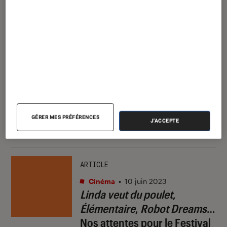
ENTRETIEN
Cinéma
•
21 juin 2023
Peter Sohn pour
Élémentaire
: “Quand j’étais petit, je
voulais rendre les éléments
du tableau périodique
GÉRER MES PRÉFÉRENCES
amusants”
J'ACCEPTE
ARTICLE
Cinéma
•
10 juin 2023
Linda veut du poulet
,
Élémentaire
,
Robot Dreams
…
Nos attentes pour le Festival