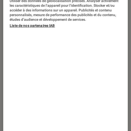
In Waves
: une vague d’émotions
Utiliser des données de géolocalisation précises. Analyser activement
les caractéristiques de l’appareil pour l’identification. Stocker et/ou
accéder à des informations sur un appareil. Publicités et contenu
personnalisés, mesure de performance des publicités et du contenu,
études d’audience et développement de services.
Liste de nos partenaires IAB