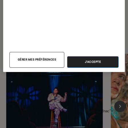
À la une de
VOIR TOUT
l'Éclaireur FNAC
GÉRER MES PRÉFÉRENCES
J'ACCEPTE
l'Éclaireur fnac">