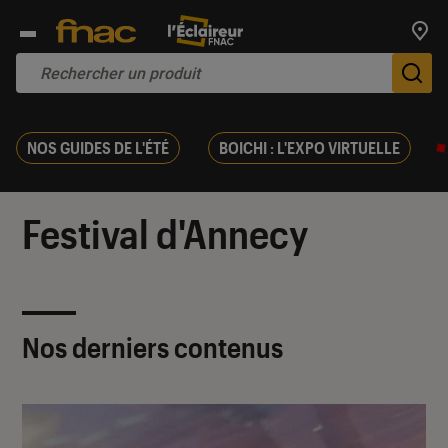
Trouv
De
NOS GUIDES DE L'ÉTÉ
BOICHI : L'EXPO VIRTUELLE
Festival d'Annecy
Nos derniers contenus