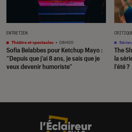
ENTRETIEN
CRITIQU
Théâtre et spectacles
•
08H00
Séries
Sofia Belabbes pour
Ketchup Mayo
:
The S
“Depuis que j’ai 8 ans, je sais que je
la sér
veux devenir humoriste”
l’été ?