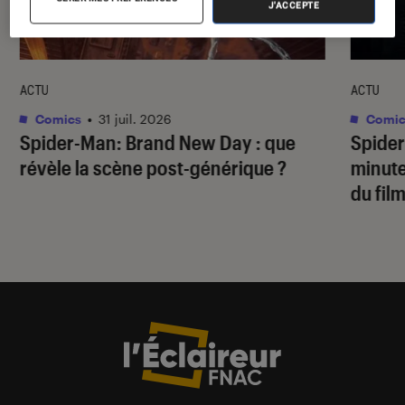
J'ACCEPTE
ACTU
ACTU
Comics
•
31 juil. 2026
Comic
Spider-Man: Brand New Day
: que
Spide
révèle la scène post-générique ?
minute
du fil