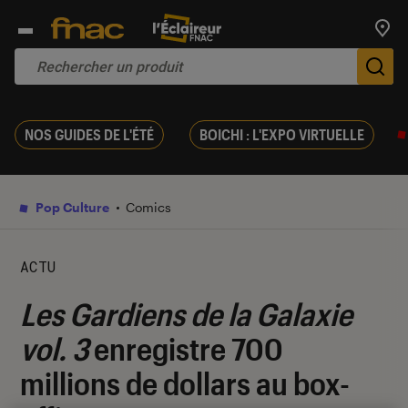
Trouv
De
NOS GUIDES DE L'ÉTÉ
BOICHI : L'EXPO VIRTUELLE
Pop Culture
Comics
ACTU
Les Gardiens de la Galaxie
vol. 3
enregistre 700
millions de dollars au box-