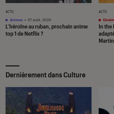
ACTU
ACTU
Animes
•
07 août. 2026
Ciném
L’héroïne au ruban
, prochain anime
In the
top 1 de Netflix ?
adapté
Martin
Dernièrement dans Culture