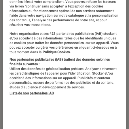
données liées à votre compte client. Vous pouvez refuser les traceurs
Chaque semaine, retrouvez le best of
via le lien "continuer sans accepter" à l’exception des cookies
nécessaires au fonctionnement optimal de nos services notamment
de L’Éclaireur, avec les articles les
l’aide dans votre navigation sur notre catalogue et la personnalisation
des contenus, l’analyse des performances de notre site, et pour
plus intéressants du moment.
sécuriser vos transactions.
Notre organisation et ses
421
partenaires publicitaires (IAB) stockent
et/ou accèdent à des informations, telles que les identifiants uniques
de cookies pour traiter les données personnelles, sur un appareil. Vous
Introduction
pouvez accepter ou gérer vos préférences en cliquant ci-dessous ou à
tout moment dans la
Politique Cookies.
Nos partenaires publicitaires (IAB) traitent des données selon les
finalités suivantes :
Utiliser des données de géolocalisation précises. Analyser activement
les caractéristiques de l’appareil pour l’identification. Stocker et/ou
accéder à des informations sur un appareil. Publicités et contenu
personnalisés, mesure de performance des publicités et du contenu,
études d’audience et développement de services.
Liste de nos partenaires IAB
5 bonnes raisons de craquer pour
la pépite
Zelda : Tears of the