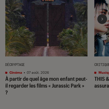
DÉCRYPTAGE
CRITIQU
Cinéma
•
07 août. 2026
Musiq
À partir de quel âge mon enfant peut-
THIS 
il regarder les films « Jurassic Park »
assura
?