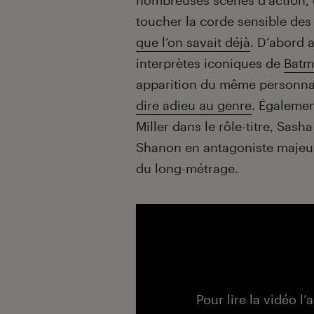
nombreuses scènes d’action, o
toucher la corde sensible des
que l’on savait déjà
. D’abord 
interprètes iconiques de
Batm
apparition du même personnage
dire adieu au genre
. Égalemen
Miller dans le rôle-titre, Sas
Shanon en antagoniste majeur
du long-métrage.
Pour lire la vidéo l’