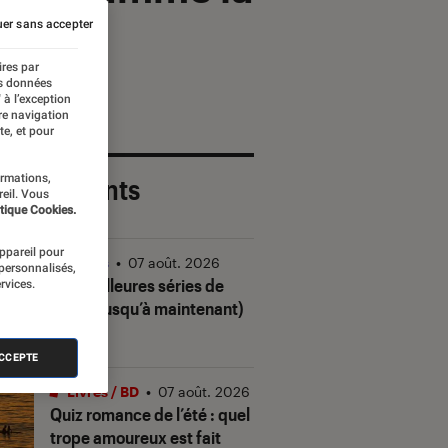
er sans accepter
ires par
es données
 à l’exception
re navigation
te, et pour
ormations,
 plus récents
reil. Vous
tique Cookies.
appareil pour
Séries
•
07 août. 2026
 personnalisés,
Les meilleures séries de
rvices.
2026 (jusqu’à maintenant)
ACCEPTE
Livres / BD
•
07 août. 2026
Quiz romance de l’été : quel
trope amoureux est fait