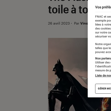
toile à toute 
Vos préfé
FNAC et ses
exemple pou
26 avril 2023
・
Par
Vincent Oms
liées à votr
des cookies
sur notre c
sécuriser vo
Notre organ
telles que l
pouvez acce
Nos partenai
Utiliser des
l’identifica
mesure de p
Liste de no
GÉRER ME