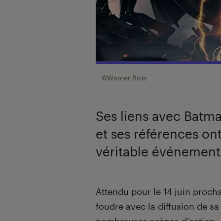
©Warner Bros
Ses liens avec Batma
et ses références ont 
véritable événement 
Introduction
Attendu pour le 14 juin procha
foudre avec la diffusion de s