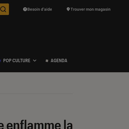
Besoin d’aide
Trouver mon magasin
Des suggestions de produits vont vous être proposées pendant vo
POP CULTURE
AGENDA
e enflamme la