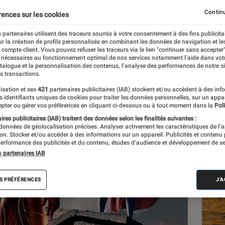
vitesse
Continu
rences sur les cookies
 partenaires utilisent des traceurs soumis à votre consentement à des fins publicita
r la création de profils personnalisés en combinant les données de navigation et l
e compte client. Vous pouvez refuser les traceurs via le lien "continuer sans accepter"
 nécessaires au fonctionnement optimal de nos services notamment l’aide dans vot
atalogue et la personnalisation des contenus, l’analyse des performances de notre si
s transactions.
isation et ses
421
partenaires publicitaires (IAB) stockent et/ou accèdent à des inf
Les
es identifiants uniques de cookies pour traiter les données personnelles, sur un appa
pter ou gérer vos préférences en cliquant ci-dessous ou à tout moment dans la
Poli
res publicitaires (IAB) traitent des données selon les finalités suivantes :
 données de géolocalisation précises. Analyser activement les caractéristiques de l’
tion. Stocker et/ou accéder à des informations sur un appareil. Publicités et contenu
erformance des publicités et du contenu, études d’audience et développement de se
s partenaires IAB
S PRÉFÉRENCES
J'