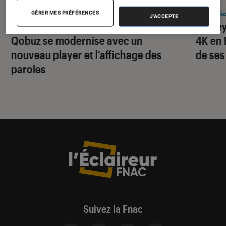
Application
•
03 août. 2026
Applic
GÉRER MES PRÉFÉRENCES
J'ACCEPTE
Streaming musical : le Français
Disney
Qobuz se modernise avec un
4K en 
nouveau player et l’affichage des
de ses
paroles
Suivez la Fnac