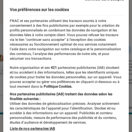
08 mars 2023
・
Par
Benjamin Logerot
Vos préférences sur les cookies
FNAC et ses partenaires utilisent des traceurs soumis à votre
consentement à des fins publicitaires par exemple pour la création de
profils personnalisés en combinant les données de navigation et les
données liées à votre compte client. Vous pouvez refuser les traceurs
via le lien "continuer sans accepter" à l’exception des cookies
nécessaires au fonctionnement optimal de nos services notamment
l’aide dans votre navigation sur notre catalogue et la personnalisation
des contenus, l’analyse des performances de notre site, et pour
sécuriser vos transactions.
Notre organisation et ses
421
partenaires publicitaires (IAB) stockent
et/ou accèdent à des informations, telles que les identifiants uniques
de cookies pour traiter les données personnelles, sur un appareil. Vous
pouvez accepter ou gérer vos préférences en cliquant ci-dessous ou à
tout moment dans la
Politique Cookies.
Nos partenaires publicitaires (IAB) traitent des données selon les
finalités suivantes :
Utiliser des données de géolocalisation précises. Analyser activement
les caractéristiques de l’appareil pour l’identification. Stocker et/ou
accéder à des informations sur un appareil. Publicités et contenu
personnalisés, mesure de performance des publicités et du contenu,
Google veut homogénéiser l'expérience utilisateur sur ses
études d’audience et développement de services.
Liste de nos partenaires IAB
outils.
©Google