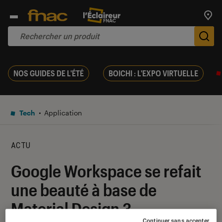
Trouv
De
NOS GUIDES DE L'ÉTÉ
BOICHI : L'EXPO VIRTUELLE
Tech
Application
ACTU
Google Workspace se refait
une beauté à base de
Material Design 3
Continuer sans accepter