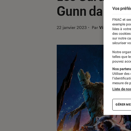
Gunn dans le
Vos préfé
FNAC et ses
exemple pou
22 janvier 2023
・
Par
Vincent Oms
liées à votr
des cookies
sur notre c
sécuriser vo
Notre organ
telles que l
pouvez acce
Nos partenai
Utiliser des
l’identifica
mesure de p
Liste de no
GÉRER ME