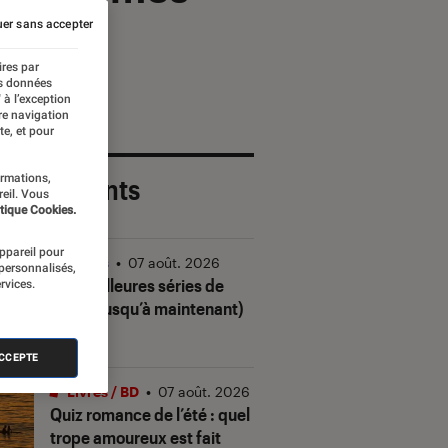
er sans accepter
ires par
es données
 à l’exception
re navigation
te, et pour
ormations,
 plus récents
reil. Vous
tique Cookies.
appareil pour
Séries
•
07 août. 2026
 personnalisés,
Les meilleures séries de
rvices.
2026 (jusqu’à maintenant)
ACCEPTE
Livres / BD
•
07 août. 2026
Quiz romance de l’été : quel
trope amoureux est fait