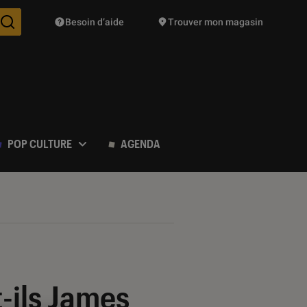
Besoin d’aide
Trouver mon magasin
Des suggestions de produits vont vous être proposées pendant vo
POP CULTURE
AGENDA
-ils James