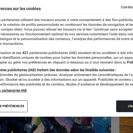
 DCU ?
Continu
rences sur les cookies
 partenaires utilisent des traceurs soumis à votre consentement à des fins publicita
r la création de profils personnalisés en combinant les données de navigation et l
e compte client. Vous pouvez refuser les traceurs via le lien "continuer sans accepter"
 nécessaires au fonctionnement optimal de nos services notamment l’aide dans vot
atalogue et la personnalisation des contenus, l’analyse des performances de notre si
s transactions.
isation et ses
421
partenaires publicitaires (IAB) stockent et/ou accèdent à des inf
Les
es identifiants uniques de cookies pour traiter les données personnelles, sur un appa
pter ou gérer vos préférences en cliquant ci-dessous ou à tout moment dans la
Poli
res publicitaires (IAB) traitent des données selon les finalités suivantes :
 données de géolocalisation précises. Analyser activement les caractéristiques de l’
tion. Stocker et/ou accéder à des informations sur un appareil. Publicités et contenu
erformance des publicités et du contenu, études d’audience et développement de se
s partenaires IAB
S PRÉFÉRENCES
J'