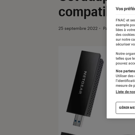
compatible W
Vos préfé
FNAC et ses
exemple pou
25 septembre 2022
・
Par
Johanna Go
liées à votr
des cookies
sur notre c
sécuriser vo
Notre organ
telles que l
pouvez acce
Nos partenai
Utiliser des
l’identifica
mesure de p
Liste de no
GÉRER ME