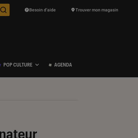
Besoin d’aide
Trouver mon magasin
Des suggestions de produits vont vous être proposées pendant vo
POP CULTURE
AGENDA
inateur