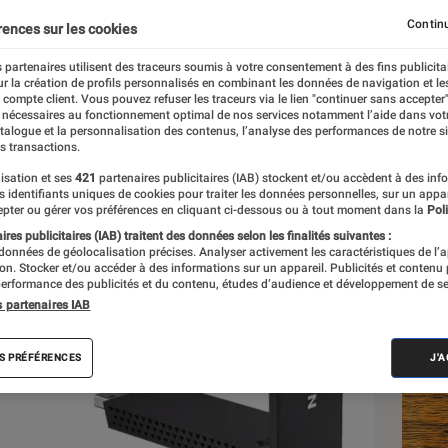
i-Fi 6E
Continu
rences sur les cookies
 partenaires utilisent des traceurs soumis à votre consentement à des fins publicita
r la création de profils personnalisés en combinant les données de navigation et l
det
e compte client. Vous pouvez refuser les traceurs via le lien "continuer sans accepter"
 nécessaires au fonctionnement optimal de nos services notamment l’aide dans vot
atalogue et la personnalisation des contenus, l’analyse des performances de notre si
s transactions.
isation et ses
421
partenaires publicitaires (IAB) stockent et/ou accèdent à des inf
Les
es identifiants uniques de cookies pour traiter les données personnelles, sur un appa
pter ou gérer vos préférences en cliquant ci-dessous ou à tout moment dans la
Poli
res publicitaires (IAB) traitent des données selon les finalités suivantes :
 données de géolocalisation précises. Analyser activement les caractéristiques de l’
tion. Stocker et/ou accéder à des informations sur un appareil. Publicités et contenu
erformance des publicités et du contenu, études d’audience et développement de se
s partenaires IAB
S PRÉFÉRENCES
J'