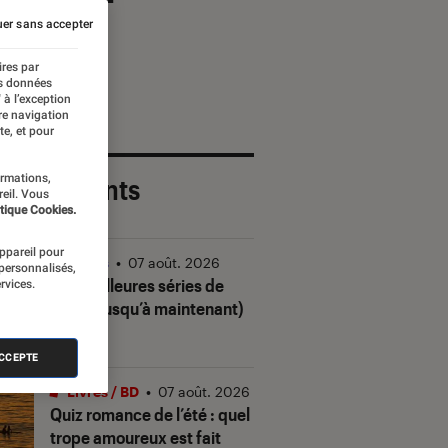
er sans accepter
ires par
es données
 à l’exception
re navigation
te, et pour
ormations,
 plus récents
reil. Vous
tique Cookies.
appareil pour
Séries
•
07 août. 2026
 personnalisés,
Les meilleures séries de
rvices.
2026 (jusqu’à maintenant)
ACCEPTE
Livres / BD
•
07 août. 2026
Quiz romance de l’été : quel
trope amoureux est fait