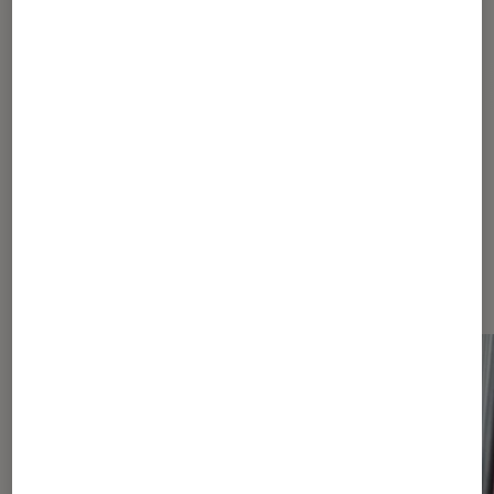
Pour aller plus loin
Bouygues Telecom
Orange
Dernièrement dans Actu
Opérateurs