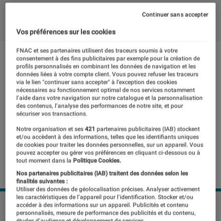
07 avril 2022
・
Par
Johanna Godet
Continuer sans accepter
Vos préférences sur les cookies
FNAC et ses partenaires utilisent des traceurs soumis à votre
consentement à des fins publicitaires par exemple pour la création de
profils personnalisés en combinant les données de navigation et les
données liées à votre compte client. Vous pouvez refuser les traceurs
via le lien "continuer sans accepter" à l’exception des cookies
nécessaires au fonctionnement optimal de nos services notamment
l’aide dans votre navigation sur notre catalogue et la personnalisation
des contenus, l’analyse des performances de notre site, et pour
sécuriser vos transactions.
Notre organisation et ses
421
partenaires publicitaires (IAB) stockent
et/ou accèdent à des informations, telles que les identifiants uniques
de cookies pour traiter les données personnelles, sur un appareil. Vous
pouvez accepter ou gérer vos préférences en cliquant ci-dessous ou à
tout moment dans la
Politique Cookies.
Nos partenaires publicitaires (IAB) traitent des données selon les
finalités suivantes :
Utiliser des données de géolocalisation précises. Analyser activement
les caractéristiques de l’appareil pour l’identification. Stocker et/ou
Les Bbox Ultym de Bouygues Telecom et Livebox 6 vont
accéder à des informations sur un appareil. Publicités et contenu
personnalisés, mesure de performance des publicités et du contenu,
proposer le Wi-Fi 6E
©Bouygues Telecom Orange
études d’audience et développement de services.