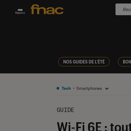
Rayons
NOS GUIDES DE L'ÉTÉ
BOI
Tech
Smartphones
GUIDE
Wi-Fi 6E : to