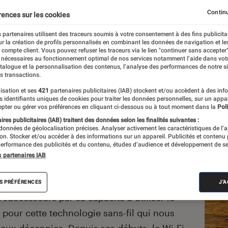
nne le Wi-Fi
Continu
rences sur les cookies
 partenaires utilisent des traceurs soumis à votre consentement à des fins publicita
r la création de profils personnalisés en combinant les données de navigation et l
e
e compte client. Vous pouvez refuser les traceurs via le lien "continuer sans accepter"
 nécessaires au fonctionnement optimal de nos services notamment l’aide dans vot
atalogue et la personnalisation des contenus, l’analyse des performances de notre si
s transactions.
ce peu à peu à s’imposer, une nouvelle
ans nos appareils. Le Wi-Fi 6E met le cap
isation et ses
421
partenaires publicitaires (IAB) stockent et/ou accèdent à des inf
Les
es identifiants uniques de cookies pour traiter les données personnelles, sur un appa
s’annonce comme la plus importante
pter ou gérer vos préférences en cliquant ci-dessous ou à tout moment dans la
Poli
 ans. On vous explique tout.
res publicitaires (IAB) traitent des données selon les finalités suivantes :
 données de géolocalisation précises. Analyser activement les caractéristiques de l’
 il y a
un an
lors de l’introduction du Wi-Fi
tion. Stocker et/ou accéder à des informations sur un appareil. Publicités et contenu
erformance des publicités et du contenu, études d’audience et développement de se
ganisation en charge de promouvoir la
s partenaires IAB
présenté cette extension du Wi-Fi 6 pour
bles de fonctionner dans la bande 6 GHz. Le
S PRÉFÉRENCES
J'
rédécesseurs par sa capacité à utiliser le
 pour cette technologie sans-fil qui nous