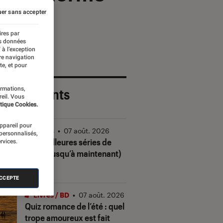
er sans accepter
ires par
es données
 à l’exception
re navigation
te, et pour
ormations,
 plus récents
reil. Vous
tique Cookies.
appareil pour
Séries
•
07 août. 2026
 personnalisés,
Les meilleures séries de
rvices.
2026 (jusqu’à maintenant)
ACCEPTE
Livres / BD
•
07 août. 2026
Quiz romance de l’été : quel
trope amoureux est fait