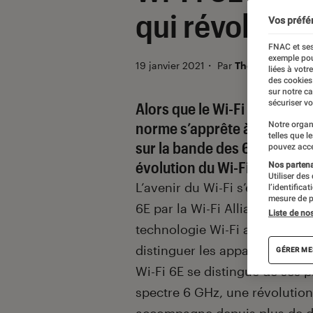
qui révolutio
Vos préfé
FNAC et ses
exemple pou
19 janvier 2021
・
Par
Thomas Estimbr
liées à votr
des cookies
sur notre c
sécuriser vo
Introduction
Alors que le Wi-Fi 6 commen
norme s’apprête à déferler d
Notre organ
telles que l
sur la bande des 6 GHz et 
pouvez acce
évolution du Wi-Fi depuis 20
Nos partenai
Utiliser des
L’avenir du Wi-Fi s’est dessiné
l’identifica
mesure de p
6E par la Wi-Fi Alliance. L’or
Liste de no
technologie Wi-Fi avait alors 
distinguer les appareils capa
GÉRER ME
Wi-Fi 6E se distingue de ses p
spectre 6 GHz, une révolution