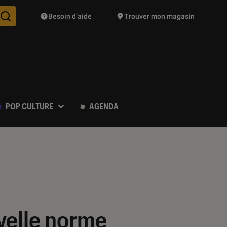
Besoin d’aide
Trouver mon magasin
Des suggestions de produits vont vous être proposées pendant vo
POP CULTURE
AGENDA
uvelle norme