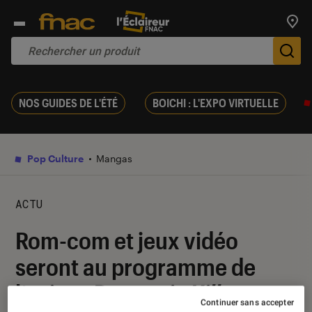
Trouv
De
NOS GUIDES DE L'ÉTÉ
BOICHI : L'EXPO VIRTUELLE
Pop Culture
Mangas
ACTU
Rom-com et jeux vidéo
seront au programme de
l’anime
Romantic Killer
Continuer sans accepter