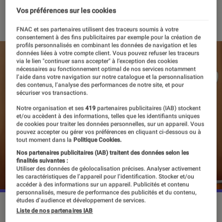
Vos préférences sur les cookies
26 août 2022
・
Par
Alexandre Manceau
FNAC et ses partenaires utilisent des traceurs soumis à votre
consentement à des fins publicitaires par exemple pour la création de
profils personnalisés en combinant les données de navigation et les
données liées à votre compte client. Vous pouvez refuser les traceurs
via le lien "continuer sans accepter" à l’exception des cookies
nécessaires au fonctionnement optimal de nos services notamment
l’aide dans votre navigation sur notre catalogue et la personnalisation
des contenus, l’analyse des performances de notre site, et pour
sécuriser vos transactions.
Notre organisation et ses
419
partenaires publicitaires (IAB) stockent
et/ou accèdent à des informations, telles que les identifiants uniques
de cookies pour traiter les données personnelles, sur un appareil. Vous
pouvez accepter ou gérer vos préférences en cliquant ci-dessous ou à
tout moment dans la
Politique Cookies.
Nos partenaires publicitaires (IAB) traitent des données selon les
finalités suivantes :
Utiliser des données de géolocalisation précises. Analyser activement
les caractéristiques de l’appareil pour l’identification. Stocker et/ou
accéder à des informations sur un appareil. Publicités et contenu
personnalisés, mesure de performance des publicités et du contenu,
études d’audience et développement de services.
L'anime est adapté du manga de Wataru Momose, dont la
Liste de nos partenaires IAB
publication a commencé en 2019.
©Netflix